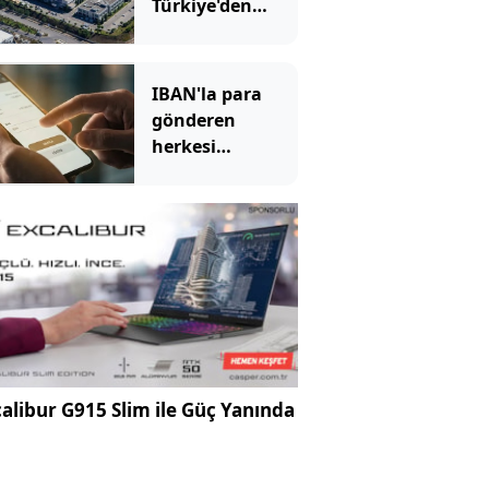
Türkiye'den
çekildi
IBAN'la para
gönderen
herkesi
ilgilendiriyor: Bu
hatayı yapan
yandı, paranız
anında uçuyor
alibur G915 Slim ile Güç Yanında