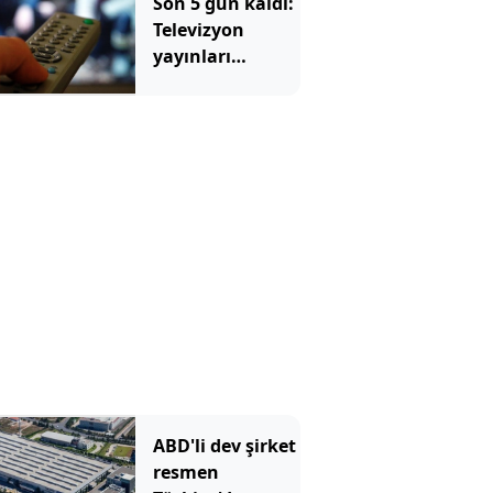
Son 5 gün kaldı:
Televizyon
yayınları
tamamen
değişecek
ABD'li dev şirket
resmen