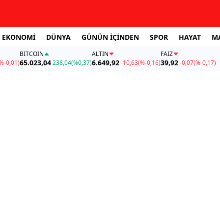
EKONOMİ
DÜNYA
GÜNÜN İÇİNDEN
SPOR
HAYAT
M
BITCOIN
ALTIN
FAİZ
65.023,04
6.649,92
39,92
%-0,01)
238,04
(%0,37)
-10,63
(%-0,16)
-0,07
(%-0,17)