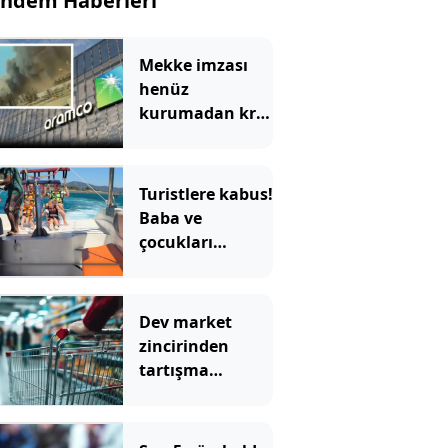
ndem Haberleri
Mekke imzası
henüz
kurumadan kriz
çıktı
Turistlere kabus!
Baba ve
çocukları
ölümden döndü
Dev market
zincirinden
tartışma
yaratan karar!
Sosyal medya
ikiye bölündü