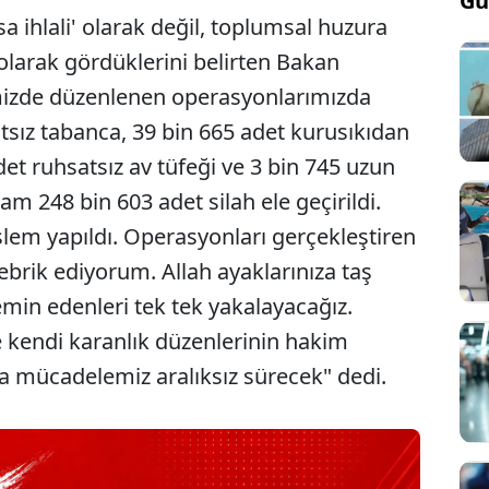
Gü
asa ihlali' olarak değil, toplumsal huzura
 olarak gördüklerini belirten Bakan
mizde düzenlenen operasyonlarımızda
tsız tabanca, 39 bin 665 adet kurusıkıdan
et ruhsatsız av tüfeği ve 3 bin 745 uzun
m 248 bin 603 adet silah ele geçirildi.
şlem yapıldı. Operasyonları gerçekleştiren
ebrik ediyorum. Allah ayaklarınıza taş
emin edenleri tek tek yakalayacağız.
e kendi karanlık düzenlerinin hakim
la mücadelemiz aralıksız sürecek" dedi.