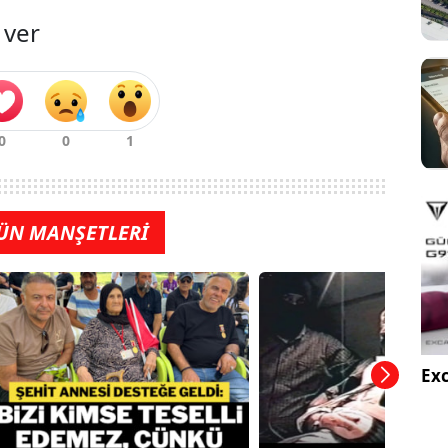
 ver
ÜN MANŞETLERİ
Exc