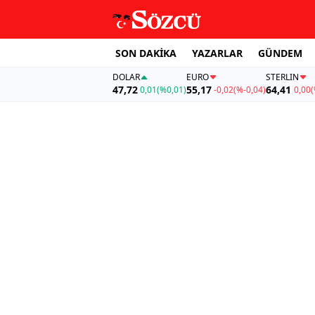
SON DAKİKA
YAZARLAR
GÜNDEM
DOLAR
EURO
STERLIN
47,72
55,17
64,41
0,01
(%0,01)
-0,02
(%-0,04)
0,00
(