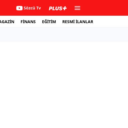
Sözcü Tv
AGAZİN
FİNANS
EĞİTİM
RESMİ İLANLAR