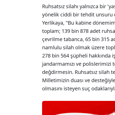
Ruhsatsız silahı yalnızca bir 'y
yönelik ciddi bir tehdit unsuru
Yerlikaya, "Bu kabine dönemi
toplam; 139 bin 878 adet ruhsa
çevrilme tabanca, 65 bin 315 ad
namlulu silah olmak üzere topla
278 bin 564 şüpheli hakkında i
jandarmamızı ve polislerimizi t
değdirmesin. Ruhsatsız silah t
Milletimizin duası ve desteğiyl
olmasını isteyen suç odaklarıy