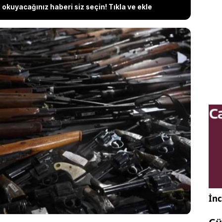
okuyacağınız haberi siz seçin! Tıkla ve ekle
erlikaya, son 1 hafta içinde 81 ilde polis ve jandarma
 silah taşıyan kişilere yönelik düzenlenen
medya hesabından paylaştı. Buna göre; 766
428 kurusıkı tabanca, 649 av tüfeği, 24 uzun
 üzere toplam 1867 silah yakalandı. 2 bin 82
em yapıldı.
İnc