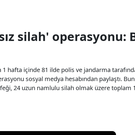
sız silah' operasyonu: B
on 1 hafta içinde 81 ilde polis ve jandarma tarafın
perasyonu sosyal medya hesabından paylaştı. Buna
üfeği, 24 uzun namlulu silah olmak üzere toplam 1