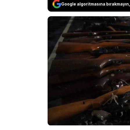
Google algoritmasına bırakmayın, 
İçişleri Bakanı Ali Y
tarafından ruhsatsız
operasyonu sosyal 
ruhsatsız tabanca, 
namlulu silah olmak
şüpheli hakkında işl