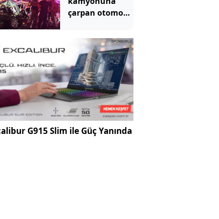
kamyonuna
çarpan otomobil
hurdaya döndü
alibur G915 Slim ile Güç Yanında