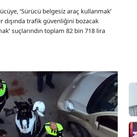
rücüye, ‘Sürücü belgesiz araç kullanmak’
er dışında trafik güvenliğini bozacak
ak’ suçlarındın toplam 82 bin 718 lira