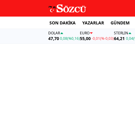
SON DAKİKA
YAZARLAR
GÜNDEM
DOLAR
EURO
STERLIN
47,70
55,00
64,21
0,08
(%0,16)
-0,01
(%-0,03)
0,04
(