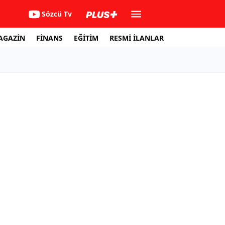
Sözcü Tv
AGAZİN
FİNANS
EĞİTİM
RESMİ İLANLAR