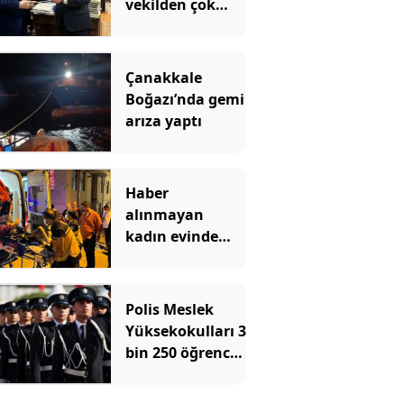
vekilden çok
çarpıcı
paylaşım: Bir
canım var
Çanakkale
Boğazı’nda gemi
arıza yaptı
Haber
alınmayan
kadın evinde
çöp yığınlarının
arasında
bulundu
Polis Meslek
Yüksekokulları 3
bin 250 öğrenci
alacak! İşte
aranan şartlar