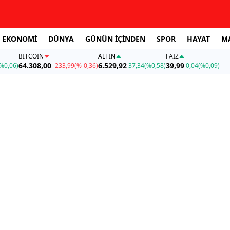
EKONOMİ
DÜNYA
GÜNÜN İÇİNDEN
SPOR
HAYAT
M
BITCOIN
ALTIN
FAİZ
64.308,00
6.529,92
39,99
%0,06)
-233,99
(%-0,36)
37,34
(%0,58)
0,04
(%0,09)