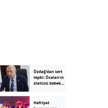
Özdağ'dan sert
tepki: Öcalan’ın
statüsü bebek
katilidir
Hafriyat