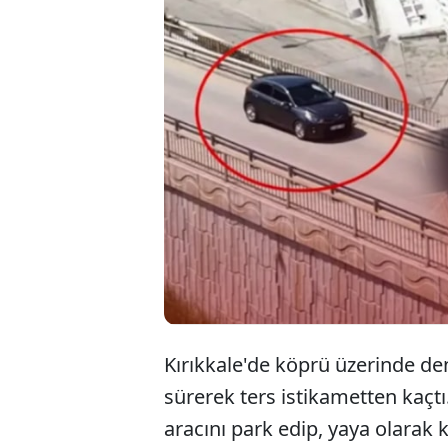
Kır
şer
top
Kırıkkale'de köprü üzerinde de
sürerek ters istikametten kaçtı.
aracını park edip, yaya olarak 