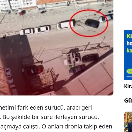
ıkkale'de dron denetiminden kaçmak için ters
itten geri geri kaçmaya çalışan ehliyetsiz sürücü
lam 82 bin 718 lira ceza ile karşılaştı.
Kir
Gü
netimi fark eden sürücü, aracı geri
 Bu şekilde bir süre ilerleyen sürücü,
kaçmaya çalıştı. O anları dronla takip eden