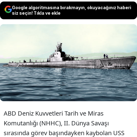
Google algoritmasına bırakmayın, okuyacağınız haberi
siz seçin! Tıkla ve ekle
II. Dünya Savaşı sırasında Kuril Adaları
yakınlarında batan USS Herring
denizaltısının enkazı, Pasifik
Okyanusu'nun dibinde bulundu.
ABD Deniz Kuvvetleri Tarih ve Miras
Komutanlığı (NHHC), II. Dünya Savaşı
sırasında görev başındayken kaybolan USS