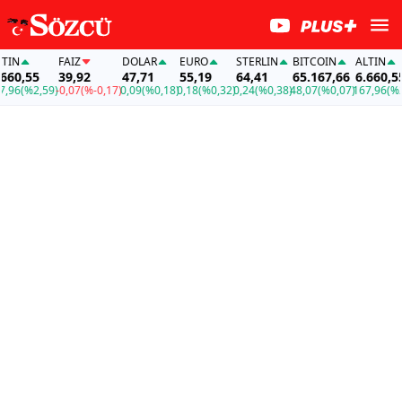
N
FAİZ
DOLAR
EURO
STERLIN
BITCOIN
ALTIN
60,55
39,92
47,71
55,19
64,41
65.167,66
6.660,55
96
(%2,59)
-0,07
(%-0,17)
0,09
(%0,18)
0,18
(%0,32)
0,24
(%0,38)
48,07
(%0,07)
167,96
(%2,5