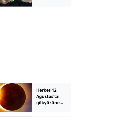
Herkes 12
Ağustos'ta
gökyüzüne
bakacak, ama
Türkiye