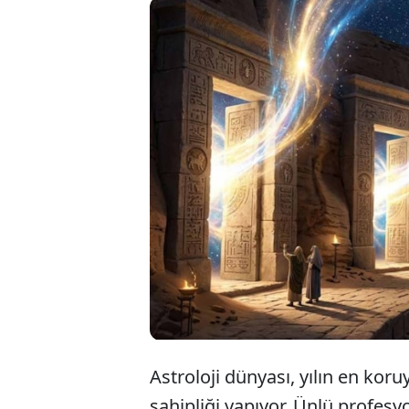
A
J
b
Astroloji dünyası, yılın en kor
sahipliği yapıyor. Ünlü profes