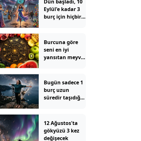
Dün başladı, 10
Eylül'e kadar 3
burç için hiçbir
şey eskisi gibi
olmayacak
Burcuna göre
seni en iyi
yansıtan meyve
belli oldu
Bugün sadece 1
burç uzun
süredir taşıdığı
duygusal
yüklerden
kurtulacak
12 Ağustos'ta
gökyüzü 3 kez
değişecek