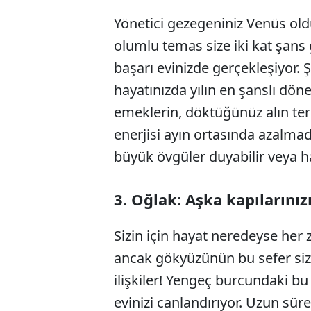
Yönetici gezegeniniz Venüs oldu
olumlu temas size iki kat şans g
başarı evinizde gerçekleşiyor. 
hayatınızda yılın en şanslı dön
emeklerin, döktüğünüz alın ter
enerjisi ayın ortasında azalmada
büyük övgüler duyabilir veya hay
3. Oğlak: Aşka kapılarınız
Sizin için hayat neredeyse her
ancak gökyüzünün bu sefer sizi
ilişkiler! Yengeç burcundaki bu 
evinizi canlandırıyor. Uzun sü