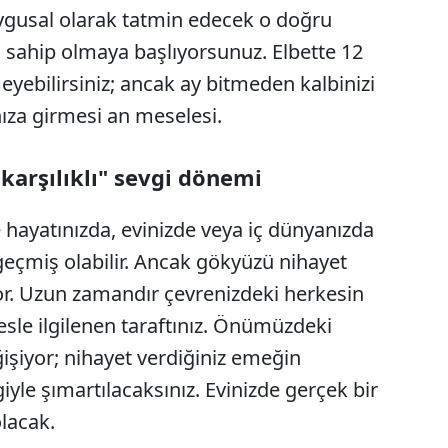
ygusal olarak tatmin edecek o doğru
 sahip olmaya başlıyorsunuz. Elbette 12
ebilirsiniz; ancak ay bitmeden kalbinizi
nıza girmesi an meselesi.
"karşılıklı" sevgi dönemi
le hayatınızda, evinizde veya iç dünyanızda
u geçmiş olabilir. Ancak gökyüzü nihayet
yor. Uzun zamandır çevrenizdeki herkesin
sle ilgilenen taraftınız. Önümüzdeki
işiyor; nihayet verdiğiniz emeğin
giyle şımartılacaksınız. Evinizde gerçek bir
olacak.