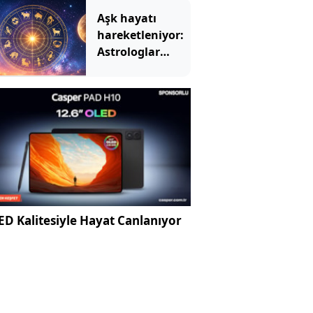
bakamayacak
Aşk hayatı
hareketleniyor:
Astrologlar
burçlar için
beklenen tarihi
açıkladı
D Kalitesiyle Hayat Canlanıyor