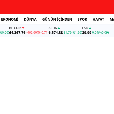
EKONOMİ
DÜNYA
GÜNÜN İÇİNDEN
SPOR
HAYAT
M
BITCOIN
ALTIN
FAİZ
64.367,76
6.574,38
39,99
%0,06)
-462,60
(%-0,71)
81,79
(%1,26)
0,04
(%0,09)