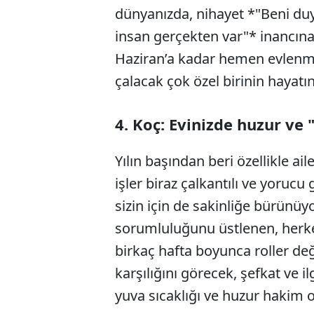
dünyanızda, nihayet *"Beni du
insan gerçekten var"* inancına
Haziran’a kadar hemen evlenmey
çalacak çok özel birinin hayatı
4. Koç: Evinizde huzur ve 
Yılın başından beri özellikle ai
işler biraz çalkantılı ve yoruc
sizin için de sakinliğe bürünü
sorumluluğunu üstlenen, herke
birkaç hafta boyunca roller değ
karşılığını görecek, şefkat ve il
yuva sıcaklığı ve huzur hakim 