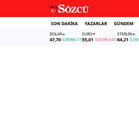
SON DAKİKA
YAZARLAR
GÜNDEM
DOLAR
EURO
STERLIN
47,70
55,01
64,21
0,08
(%0,17)
-0,01
(%-0,01)
0,04
(