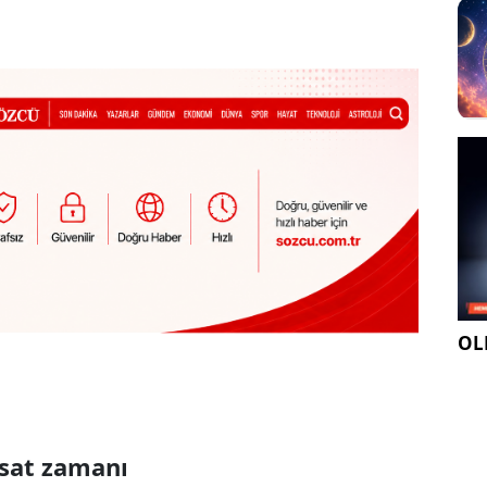
OLE
asat zamanı