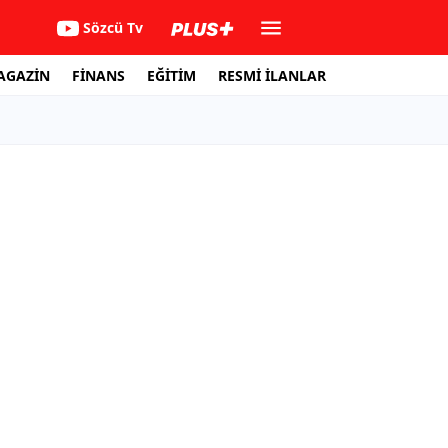
Sözcü Tv
AGAZİN
FİNANS
EĞİTİM
RESMİ İLANLAR