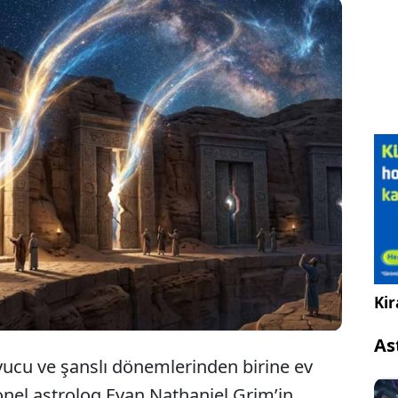
strolog Evan Nathaniel Grim’e göre Venüs ve
üpiter’in kavuşumu, 12 Haziran’a kadar bazı
urçlara yılın en büyük şansını getiriyor.
Kir
As
uyucu ve şanslı dönemlerinden birine ev
yonel astrolog Evan Nathaniel Grim’in