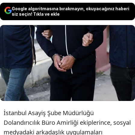
Google algoritmasına bırakmayın, okuyacağınız haberi
siz seçin! Tıkla ve ekle
İstanbul merkezli 9 ilde düzenlenen
dolandırıcılık operasyonunda
gözaltına alınan 17 şüpheli
tutuklandı.
İstanbul Asayiş Şube Müdürlüğü
Dolandırıcılık Büro Amirliği ekiplerince, sosyal
medyadaki arkadaşlık uygulamaları