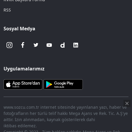
RSS
Sosyal Medya
Uygulamalarımız
www.sozcu.com.tr internet sitesinde yayınlanan yazı, haber ve
fotoğrafların her türlü telif hakkı Mega Ajans ve Rek. Tic. A.Ş'ye
aittir. İzin alınmadan, kaynak gösterilerek dahi
iktibas edilemez.
Copyright © 2023 - Tüm hakları saklıdır. Mega Ajans ve Rek.