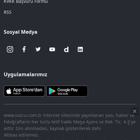
KVKK Başvuru Formu
RSS
Sosyal Medya
Uygulamalarımız
www.sozcu.com.tr internet sitesinde yayınlanan yazı, haber ve
fotoğrafların her türlü telif hakkı Mega Ajans ve Rek. Tic. A.Ş'ye
aittir. İzin alınmadan, kaynak gösterilerek dahi
iktibas edilemez.