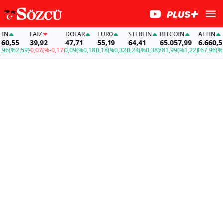
FAİZ
DOLAR
EURO
STERLIN
BITCOIN
ALTIN
F
5
39,92
47,71
55,19
64,41
65.057,99
6.660,55
3
,59)
-0,07
(%-0,17)
0,09
(%0,18)
0,18
(%0,32)
0,24
(%0,38)
781,99
(%1,22)
167,96
(%2,59)
-0