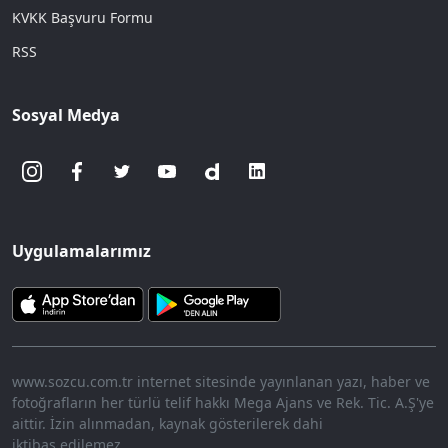
KVKK Başvuru Formu
RSS
Sosyal Medya
Uygulamalarımız
www.sozcu.com.tr internet sitesinde yayınlanan yazı, haber ve
fotoğrafların her türlü telif hakkı Mega Ajans ve Rek. Tic. A.Ş'ye
aittir. İzin alınmadan, kaynak gösterilerek dahi
iktibas edilemez.