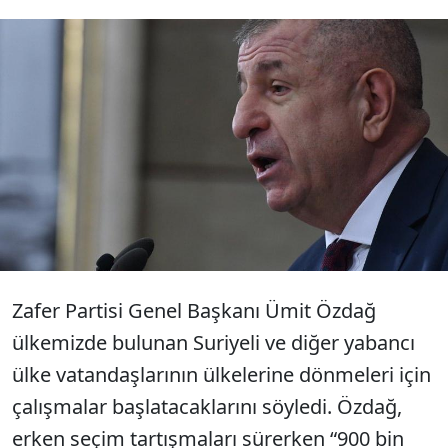
Seçim için Suriyelilerin hızlıca vatandaş
yapıldığını söyleyen Zafer Partisi Genel
Başkanı Ümit Özdağ “Suriyelilerin 10 yıl oy
kullanmaması için yasa teklifi vereceğiz”
dedi.
Zafer Partisi Genel Başkanı Ümit Özdağ
ülkemizde bulunan Suriyeli ve diğer yabancı
ülke vatandaşlarının ülkelerine dönmeleri için
çalışmalar başlatacaklarını söyledi. Özdağ,
erken seçim tartışmaları sürerken “900 bin