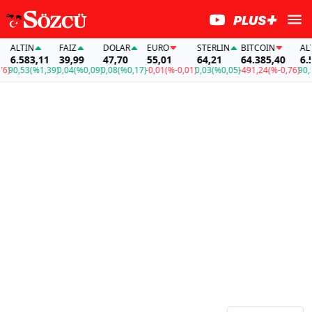
ALTIN
FAİZ
DOLAR
EURO
STERLIN
BITCOIN
ALTIN
6.583,11
39,99
47,70
55,01
64,21
64.385,40
6.583
0,53
(%1,39)
0,04
(%0,09)
0,08
(%0,17)
-0,01
(%-0,01)
0,03
(%0,05)
-491,24
(%-0,76)
90,53
(