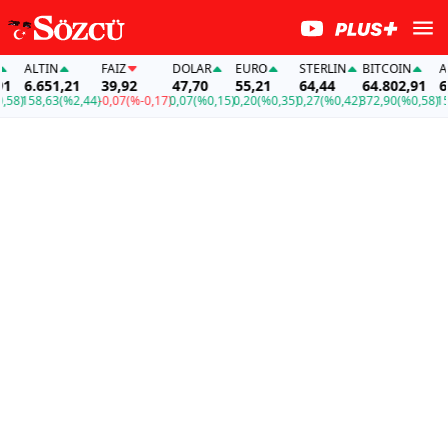
ALTIN
FAİZ
DOLAR
EURO
STERLIN
BITCOIN
AL
6.651,21
39,92
47,70
55,21
64,44
64.802,91
6.
58)
158,63
(%2,44)
-0,07
(%-0,17)
0,07
(%0,15)
0,20
(%0,35)
0,27
(%0,42)
372,90
(%0,58)
158