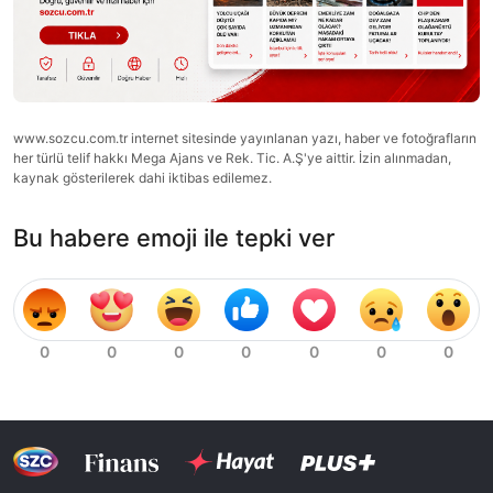
www.sozcu.com.tr internet sitesinde yayınlanan yazı, haber ve fotoğrafların
her türlü telif hakkı Mega Ajans ve Rek. Tic. A.Ş'ye aittir. İzin alınmadan,
kaynak gösterilerek dahi iktibas edilemez.
Bu habere emoji ile tepki ver