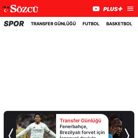
SPOR
TRANSFER GÜNLÜĞÜ
FUTBOL
BASKETBOL
lüğü
Transfer Günlüğü
l
Fenerbahçe,
Brezilyalı forvet için