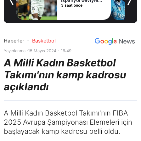
İspanyol deviyle
3 saat önce
masaya oturdu!
Haberler
-
Basketbol
Yayınlanma :
15 Mayıs 2024 - 16:49
A Milli Kadın Basketbol
Takımı'nın kamp kadrosu
açıklandı
A Milli Kadın Basketbol Takımı'nın FIBA
2025 Avrupa Şampiyonası Elemeleri için
başlayacak kamp kadrosu belli oldu.