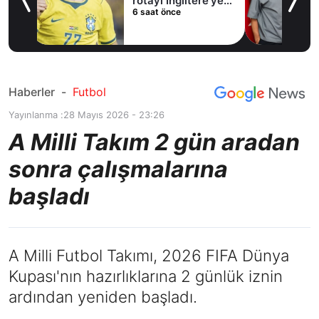
e’ye
Haberler
-
Futbol
Yayınlanma :
28 Mayıs 2026 - 23:26
A Milli Takım 2 gün aradan
sonra çalışmalarına
başladı
A Milli Futbol Takımı, 2026 FIFA Dünya
Kupası'nın hazırlıklarına 2 günlük iznin
ardından yeniden başladı.