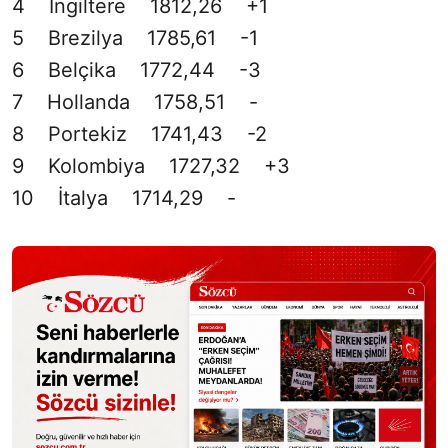
4 İngiltere 1812,26 +1
5 Brezilya 1785,61 -1
6 Belçika 1772,44 -3
7 Hollanda 1758,51 -
8 Portekiz 1741,43 -2
9 Kolombiya 1727,32 +3
10 İtalya 1714,29 -