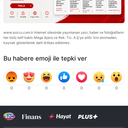
www.sozcu.com.tr internet sitesinde yayınlanan yazı, haber ve fotoğrafların
her türlü telif hakkı Mega Ajans ve Rek. Tic. A.Ş'ye aittir. İzin alınmadan,
kaynak gösterilerek dahi iktibas edilemez.
Bu habere emoji ile tepki ver