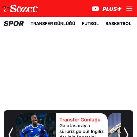
SPOR
TRANSFER GÜNLÜĞÜ
FUTBOL
BASKETBOL
lüğü
Transfer Günlüğü
 beki
Galatasaray'a
tı
sürpriz golcü! İngiliz