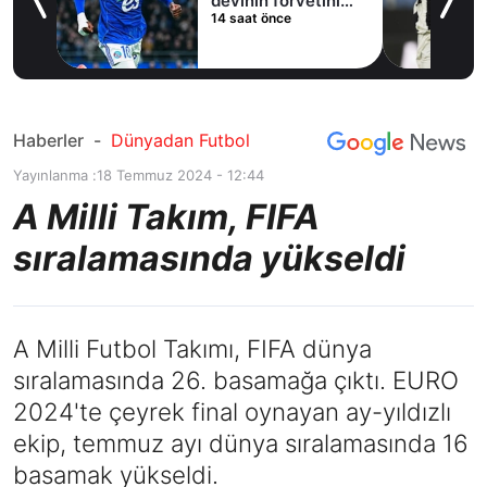
devinin forvetini
14 saat önce
istiyor
Haberler
-
Dünyadan Futbol
Yayınlanma :
18 Temmuz 2024 - 12:44
A Milli Takım, FIFA
sıralamasında yükseldi
A Milli Futbol Takımı, FIFA dünya
sıralamasında 26. basamağa çıktı. EURO
2024'te çeyrek final oynayan ay-yıldızlı
ekip, temmuz ayı dünya sıralamasında 16
basamak yükseldi.