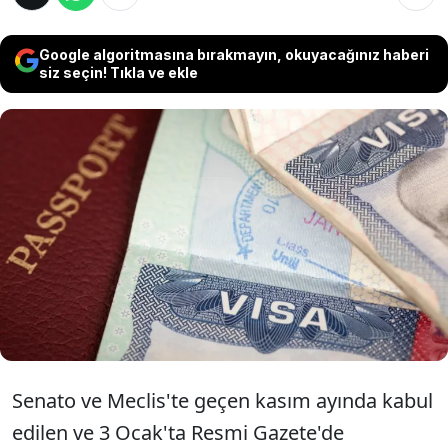
Google algoritmasına bırakmayın, okuyacağınız haberi
siz seçin! Tıkla ve ekle
İspanya, 2013 yılından bu yana Avrupa Birliği
(AB) dışındaki ülkelerin vatandaşlarına
yatırım yapmaları veya ev satın almaları
halinde oturma izni veren 'altın vize'
uygulamasını sona erdiriyor.
Senato ve Meclis'te geçen kasım ayında kabul
edilen ve 3 Ocak'ta Resmi Gazete'de