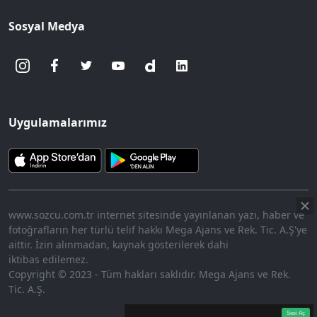
Sosyal Medya
Uygulamalarımız
www.sozcu.com.tr internet sitesinde yayınlanan yazı, haber ve
fotoğrafların her türlü telif hakkı Mega Ajans ve Rek. Tic. A.Ş'ye
aittir. İzin alınmadan, kaynak gösterilerek dahi
iktibas edilemez.
Copyright © 2023 - Tüm hakları saklıdır. Mega Ajans ve Rek.
Tic. A.Ş.
360p
Loaded
:
Sesi
9.13%
Aç
Sesi Aç