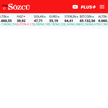
IN
FAİZ
DOLAR
EURO
STERLIN
BITCOIN
ALTIN
60,55
39,92
47,71
55,19
64,41
65.132,56
6.660,55
96
(%2,59)
-0,07
(%-0,17)
0,09
(%0,18)
0,18
(%0,32)
0,24
(%0,38)
432,56
(%0,67)
167,96
(%2