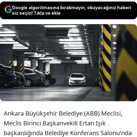
Google algoritmasına bırakmayın, okuyacağınız haberi
siz seçin! Tıkla ve ekle
Ankara Büyükşehir Belediye Meclisi,
belediyenin iştiraki BELTAŞ AŞ
bünyesindeki otoparklarda, 2024 yılında
uygulanacak fiyat tarifesini oy çokluğuyla
kabul etti.
Ankara Büyükşehir Belediye (ABB) Meclisi,
Meclis Birinci Başkanvekili Ertan Işık
başkanlığında Belediye Konferans Salonu'nda