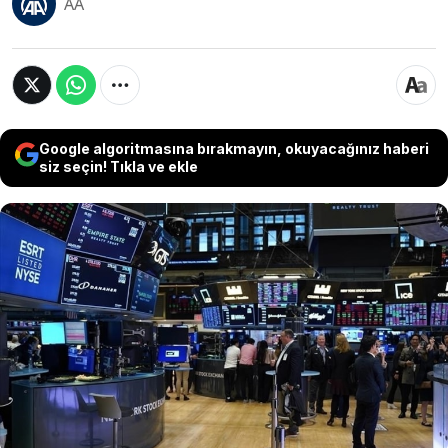
AA
Google algoritmasına bırakmayın, okuyacağınız haberi
siz seçin! Tıkla ve ekle
Küresel piyasalarda risk iştahı, ABD ile Çin
arasında ticaret görüşmelerinden gelen olumlu
sinyallerle artışa geçti. Ancak yatırımcıların gözü
bugün açıklanacak olan ABD enflasyon verisinde.
Kritik veriler öncesi tahvil alımları hızlanırken,
emtia ve hisse senetleri yön arayışını sürdürüyor.