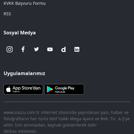
KVKK Başvuru Formu
RSS
Sosyal Medya
Uygulamalarımız
www.sozcu.com.tr internet sitesinde yayınlanan yazı, haber ve
fotoğrafların her türlü telif hakkı Mega Ajans ve Rek. Tic. A.Ş'ye
aittir. İzin alınmadan, kaynak gösterilerek dahi
iktibas edilemez.