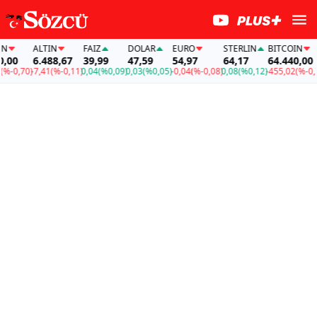
ALTIN
FAİZ
DOLAR
EURO
STERLIN
BITCOIN
00
6.488,67
39,99
47,59
54,97
64,17
64.440,00
-0,70)
-7,41
(%-0,11)
0,04
(%0,09)
0,03
(%0,05)
-0,04
(%-0,08)
0,08
(%0,12)
-455,02
(%-0,70