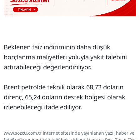
Beklenen faiz indiriminin daha düşük
borçlanma maliyetleri yoluyla yakıt talebini
artırabileceği değerlendiriliyor.
Brent petrolde teknik olarak 68,73 doların
direnç, 65,24 doların destek bölgesi olarak
izlenebileceği ifade ediliyor.
www.sozcu.com.tr internet sitesinde yayınlanan yazı, haber ve
fotoğrafların her türlü telif hakkı Mega Ajans ve Rek. Tic. A.Ş'ye