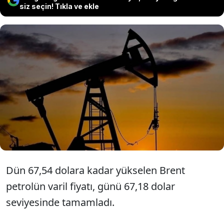
siz seçin! Tıkla ve ekle
Petrol fiyatları güne kısmi yükselişle
başladı. Brent petrolün varili,
uluslararası piyasalarda 67,27 dolardan
alıcı buluyor.
Dün 67,54 dolara kadar yükselen Brent
petrolün varil fiyatı, günü 67,18 dolar
seviyesinde tamamladı.