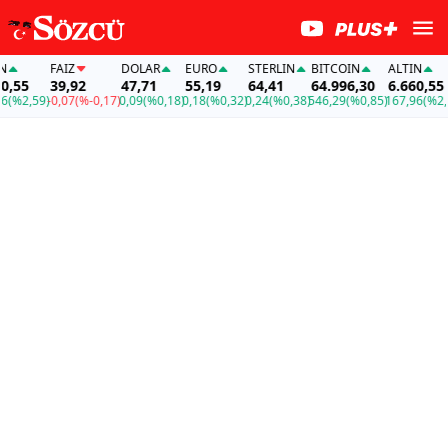
FAİZ
DOLAR
EURO
STERLIN
BITCOIN
ALTIN
55
39,92
47,71
55,19
64,41
64.996,30
6.660,55
%2,59)
-0,07
(%-0,17)
0,09
(%0,18)
0,18
(%0,32)
0,24
(%0,38)
546,29
(%0,85)
167,96
(%2,59