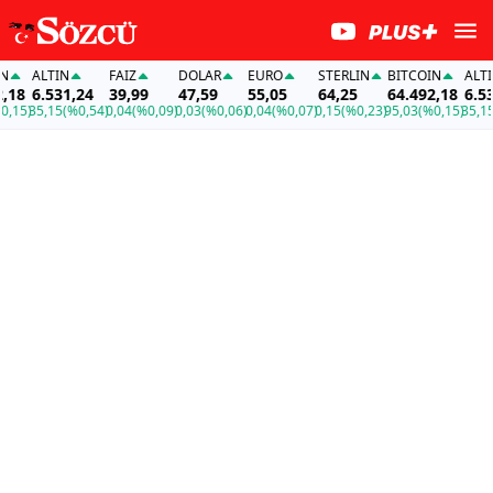
ALTIN
FAİZ
DOLAR
EURO
STERLIN
BITCOIN
ALTIN
8
6.531,24
39,99
47,59
55,05
64,25
64.492,18
6.531,
5)
35,15
(%0,54)
0,04
(%0,09)
0,03
(%0,06)
0,04
(%0,07)
0,15
(%0,23)
95,03
(%0,15)
35,15
(%