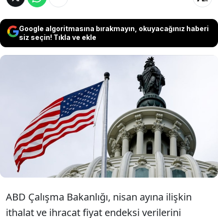
Google algoritmasına bırakmayın, okuyacağınız haberi
siz seçin! Tıkla ve ekle
ABD'de ithalat fiyat endeksi nisanda aylık
bazda yüzde 0,9, ihracat fiyat endeksi de
yüzde 0,5 ile beklentilerin üzerinde artış
kaydetti.
ABD Çalışma Bakanlığı, nisan ayına ilişkin
ithalat ve ihracat fiyat endeksi verilerini