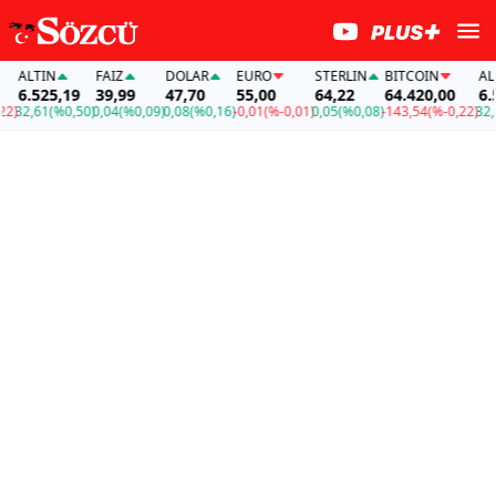
ALTIN
FAİZ
DOLAR
EURO
STERLIN
BITCOIN
ALTI
6.525,19
39,99
47,70
55,00
64,22
64.420,00
6.5
)
32,61
(%0,50)
0,04
(%0,09)
0,08
(%0,16)
-0,01
(%-0,01)
0,05
(%0,08)
-143,54
(%-0,22)
32,6