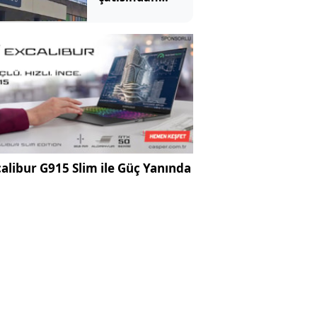
hastalara
göründü:
Mahkemede
ilginç savunma
alibur G915 Slim ile Güç Yanında