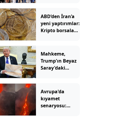
başkan ‘Sarayı
müzeye
ABD’den İran’a
çevireceğim’
yeni yaptırımlar:
demişti
Kripto borsaları
hedefte
Mahkeme,
Trump'ın Beyaz
Saray'daki
inşaatına 'dur'
dedi
Avrupa'da
kıyamet
senaryosu:
Binlerce yıllık
korku gerçek mi
olacak?