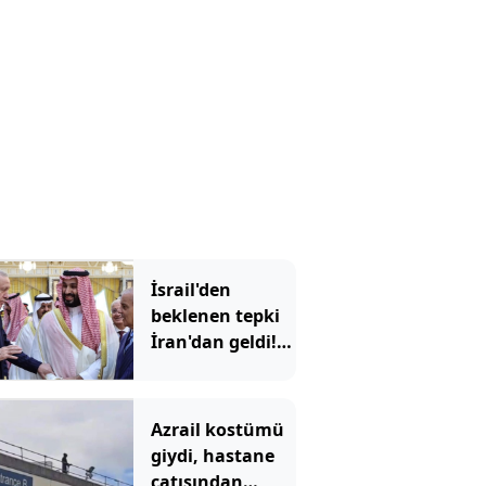
İsrail'den
beklenen tepki
İran'dan geldi!
'Mekke
Anlaşması'
Tahran'ı kızdırdı
Azrail kostümü
giydi, hastane
çatısından