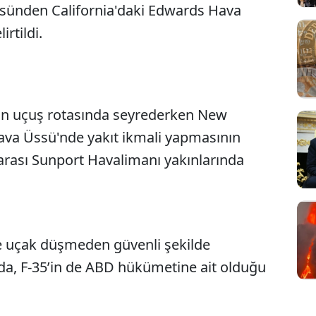
ssünden California'daki Edwards Hava
rtildi.
ın uçuş rotasında seyrederken New
Hava Üssü'nde yakıt ikmali yapmasının
rası Sunport Havalimanı yakınlarında
ve uçak düşmeden güvenli şekilde
mada, F-35’in de ABD hükümetine ait olduğu