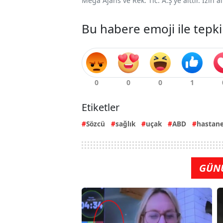
Mega Ajans ve Rek. Tic. A.Ş'ye aittir. İzin
Bu habere emoji ile tepki
Etiketler
Sözcü
sağlık
uçak
ABD
hastan
GÜN