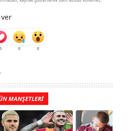
 alınmadan, kaynak gösterilerek dahi iktibas edilemez.
 ver
e
ÜN MANŞETLERİ