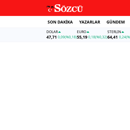
SON DAKİKA
YAZARLAR
GÜNDEM
DOLAR
EURO
STERLIN
47,71
55,19
64,41
0,09
(%0,18)
0,18
(%0,32)
0,24
(%