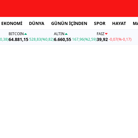
EKONOMİ
DÜNYA
GÜNÜN İÇİNDEN
SPOR
HAYAT
M
BITCOIN
ALTIN
FAİZ
64.881,15
6.660,55
39,92
0,38)
528,83
(%0,82)
167,96
(%2,59)
-0,07
(%-0,17)