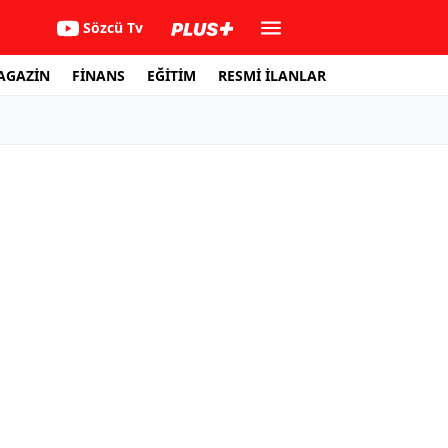
Sözcü Tv
AGAZİN
FİNANS
EĞİTİM
RESMİ İLANLAR