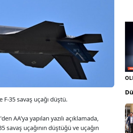
ABD'de F-35 savaş uçağı düştü,
pilot ağır yaralandı.
OLE
Dü
 F-35 savaş uçağı düştü.
'den AA’ya yapılan yazılı açıklamada,
-35 savaş uçağının düştüğü ve uçağın