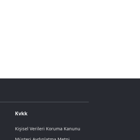
Kvkk
Kişisel Verileri Koruma Kanunu
Müşteri Aydınlatma Metni