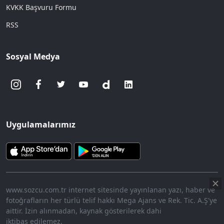
KVKK Başvuru Formu
RSS
Sosyal Medya
Uygulamalarımız
www.sozcu.com.tr internet sitesinde yayınlanan yazı, haber ve
fotoğrafların her türlü telif hakkı Mega Ajans ve Rek. Tic. A.Ş'ye
aittir. İzin alınmadan, kaynak gösterilerek dahi
iktibas edilemez.