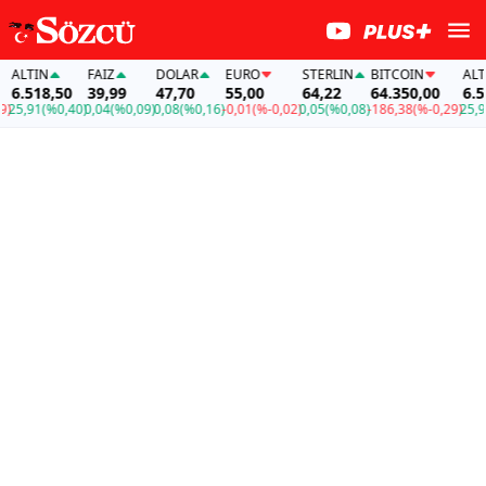
LTIN
FAİZ
DOLAR
EURO
STERLIN
BITCOIN
ALTIN
.518,50
39,99
47,70
55,00
64,22
64.350,00
6.518,
,91
(%0,40)
0,04
(%0,09)
0,08
(%0,16)
-0,01
(%-0,02)
0,05
(%0,08)
-186,38
(%-0,29)
25,91
(%