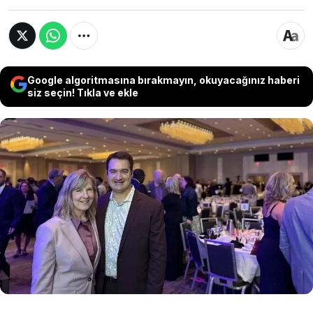
Google algoritmasına bırakmayın, okuyacağınız haberi
siz seçin! Tıkla ve ekle
ABD'nin Minnesota eyaletinde, Demokrat Eyalet
Meclisi Başkanı Melissa Hortman ve eşi Mark
Hortman, polis gibi giyinerek evlerine giren
saldırganın silahlı saldırısında öldürüldü. Aynı
saldırgan, Eyalet Senatörü John Hoffman ve
eşini de evlerinde silahla vurarak yaraladı.