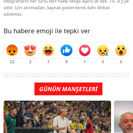
fotoğrafların her türlü telif hakkı Mega Ajans ve Rek. Tic. A.Ş'ye
aittir. İzin alınmadan, kaynak gösterilerek dahi iktibas
edilemez.
Bu habere emoji ile tepki ver
GÜNÜN MANŞETLERİ