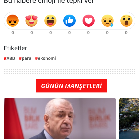
Bu habere emoji ile tepki ver
Etiketler
ABD
para
ekonomi
GÜNÜN MANŞETLERİ