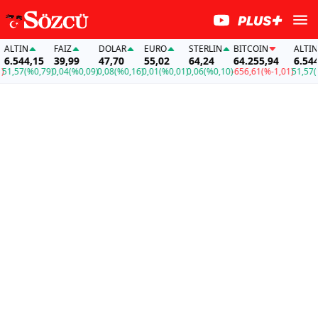
LTIN
FAİZ
DOLAR
EURO
STERLIN
BITCOIN
ALTIN
.544,15
39,99
47,70
55,02
64,24
64.255,94
6.544,1
,57
(%0,79)
0,04
(%0,09)
0,08
(%0,16)
0,01
(%0,01)
0,06
(%0,10)
-656,61
(%-1,01)
51,57
(%0