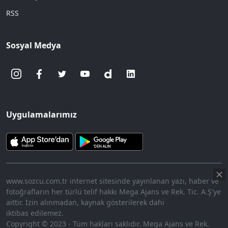
RSS
Sosyal Medya
Uygulamalarımız
www.sozcu.com.tr internet sitesinde yayınlanan yazı, haber ve
fotoğrafların her türlü telif hakkı Mega Ajans ve Rek. Tic. A.Ş'ye
aittir. İzin alınmadan, kaynak gösterilerek dahi
iktibas edilemez.
Copyright © 2023 - Tüm hakları saklıdır. Mega Ajans ve Rek.