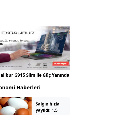
alibur G915 Slim ile Güç Yanında
onomi Haberleri
Salgın hızla
yayıldı: 1,5