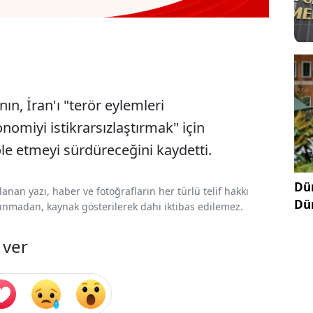
n, İran'ı "terör eylemleri
omiyi istikrarsızlaştırmak" için
ole etmeyi sürdüreceğini kaydetti.
Dün
nan yazı, haber ve fotoğrafların her türlü telif hakkı
Dü
 alınmadan, kaynak gösterilerek dahi iktibas edilemez.
 ver