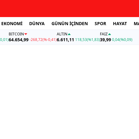
EKONOMİ
DÜNYA
GÜNÜN İÇİNDEN
SPOR
HAYAT
M
BITCOIN
ALTIN
FAİZ
64.654,99
6.611,11
39,99
0,01)
-268,72
(%-0,41)
118,53
(%1,83)
0,04
(%0,09)