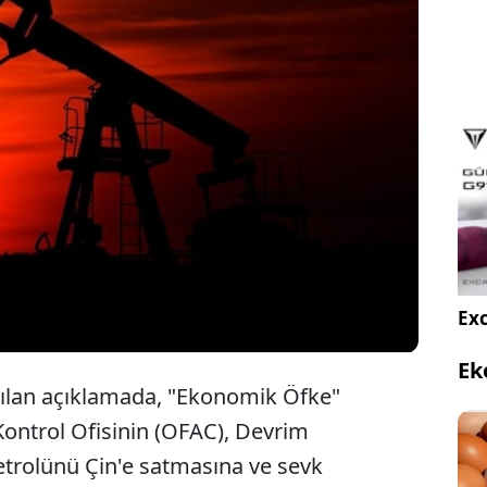
zine Bakanlığı, İran Devrim Muhafızları
nun Çin'e petrol satışı ve sevkiyatındaki rollerini
e göstererek 12 kişi ve kuruluşu yaptırım listesine
Exc
Ek
ılan açıklamada, "Ekonomik Öfke"
ontrol Ofisinin (OFAC), Devrim
etrolünü Çin'e satmasına ve sevk