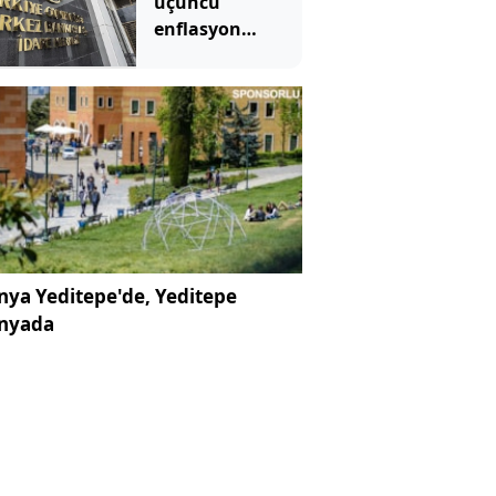
üçüncü
enflasyon
raporunu 13
Ağustos'ta
açıklayacak
ya Yeditepe'de, Yeditepe
nyada