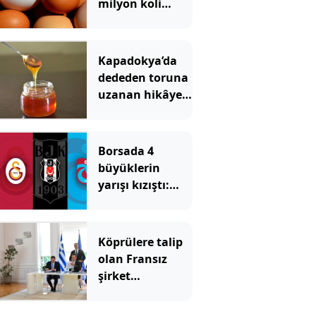
milyon koli
yumurta
toplatıldı
Kapadokya’da
dededen toruna
uzanan hikâye:
136 kovanla bal
markası kurdu
Borsada 4
büyüklerin
yarışı kızıştı:
Yatırımcısına
kazandıran tek
takım Beşiktaş
Köprülere talip
olan Fransız
şirket
komşunun
elektriğini