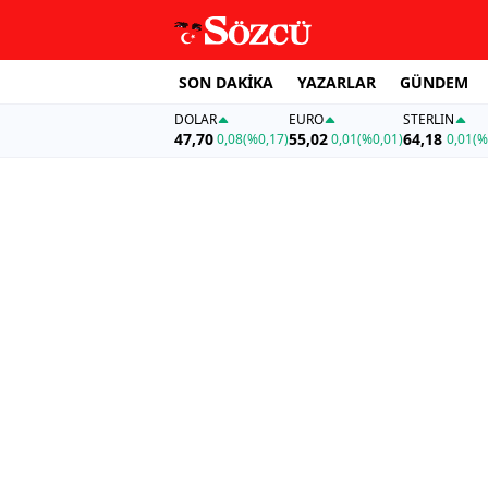
SON DAKİKA
YAZARLAR
GÜNDEM
DOLAR
EURO
STERLIN
47,70
55,02
64,18
0,08
(%0,17)
0,01
(%0,01)
0,01
(%