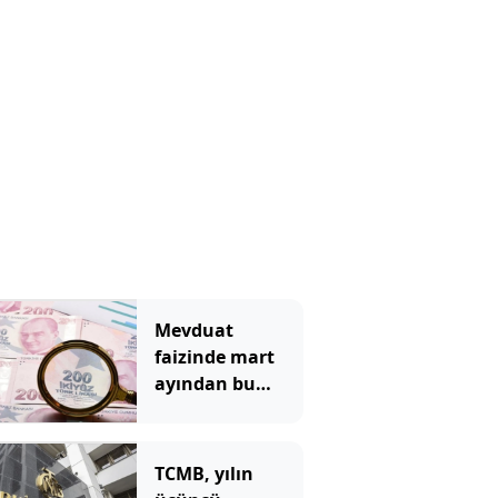
döşüyor
Mevduat
faizinde mart
ayından bu
yana bir ilk
yaşandı!
TCMB, yılın