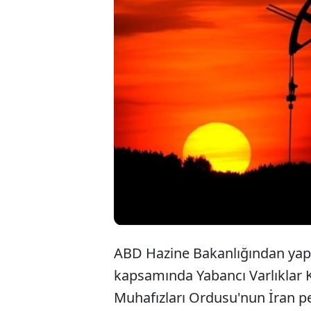
ABD Ha
Ordusu'
gerekç
ekledi.
ABD Hazine Bakanlığından yap
kapsamında Yabancı Varlıklar K
Muhafızları Ordusu'nun İran p