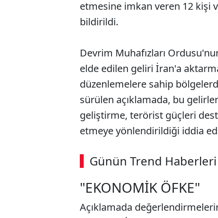
etmesine imkan veren 12 kişi ve
bildirildi.
Devrim Muhafızları Ordusu'nun,
elde edilen geliri İran'a akta
düzenlemelere sahip bölgelerd
sürülen açıklamada, bu gelirler
geliştirme, terörist güçleri de
etmeye yönlendirildiği iddia edi
ABERİ OKU
➜
Günün Trend Haberleri
00:02
/ 02:14
"EKONOMİK ÖFKE"
Açıklamada değerlendirmelerin