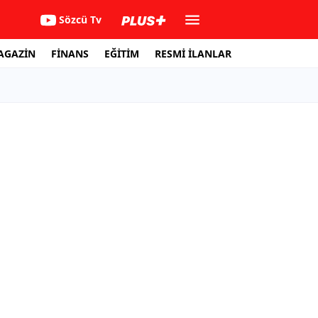
Sözcü Tv
AGAZİN
FİNANS
EĞİTİM
RESMİ İLANLAR