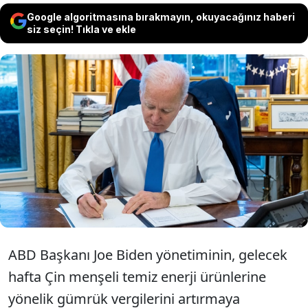
Google algoritmasına bırakmayın, okuyacağınız haberi
siz seçin! Tıkla ve ekle
ABD'de Joe Biden yönetimi, Çin menşeli
elektrikli araçlara yönelik gümrük
tarifelerini yüzde 25'ten yüzde 100'e
yükseltmeyi değerlendiriyor.
ABD Başkanı Joe Biden yönetiminin, gelecek
hafta Çin menşeli temiz enerji ürünlerine
yönelik gümrük vergilerini artırmaya