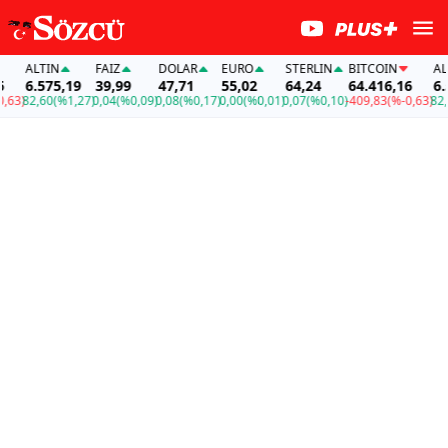
ALTIN
FAİZ
DOLAR
EURO
STERLIN
BITCOIN
ALTI
6.575,19
39,99
47,71
55,02
64,24
64.416,16
6.57
3)
82,60
(%1,27)
0,04
(%0,09)
0,08
(%0,17)
0,00
(%0,01)
0,07
(%0,10)
-409,83
(%-0,63)
82,60