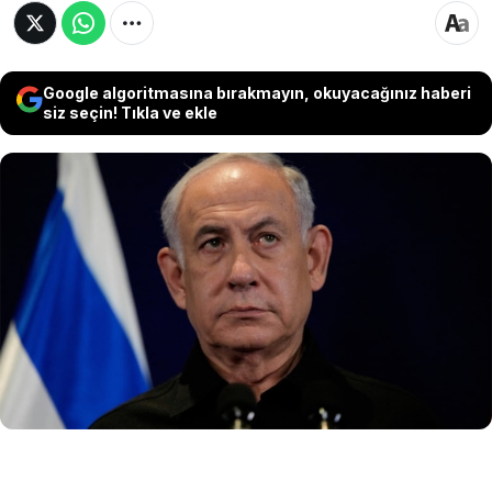
Google algoritmasına bırakmayın, okuyacağınız haberi
siz seçin! Tıkla ve ekle
Beyaz Saray Ulusal Güvenlik İletişim
Danışmanı John Kirby, ABD olarak başından
itibaren İsrail'in Refah'a yönelik bir kara
saldırısı düzenlemesini desteklemediklerini
söyledi. ABD'den İsrail'e bir de yeni uyarı geldi.