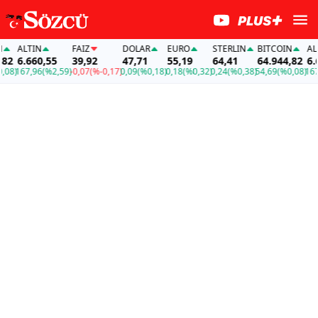
ALTIN
FAİZ
DOLAR
EURO
STERLIN
BITCOIN
ALTIN
6.660,55
39,92
47,71
55,19
64,41
64.944,82
6.660
)
167,96
(%2,59)
-0,07
(%-0,17)
0,09
(%0,18)
0,18
(%0,32)
0,24
(%0,38)
54,69
(%0,08)
167,96