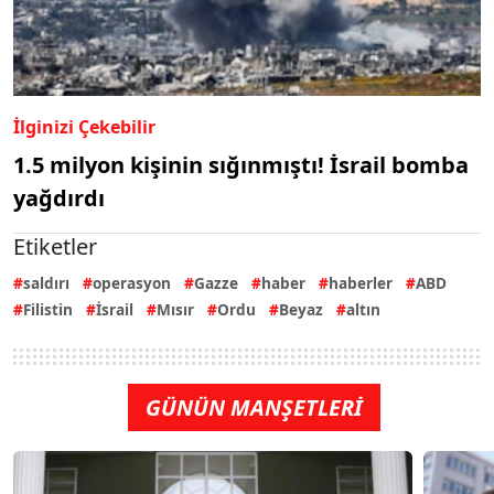
İlginizi Çekebilir
1.5 milyon kişinin sığınmıştı! İsrail bomba
yağdırdı
Etiketler
saldırı
operasyon
Gazze
haber
haberler
ABD
Filistin
İsrail
Mısır
Ordu
Beyaz
altın
GÜNÜN MANŞETLERİ