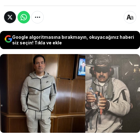
Google algoritmasına bırakmayın, okuyacağınız haberi
siz seçin! Tıkla ve ekle
ABD Dışişleri Bakanı Marco Rubio’nun, katıldığı
Çin ziyaretinde tercih ettiği kıyafet seçimi
diplomatik çevrelerde büyük tepki topladı.
Rubio, Venezuela lideri Maduro’nun gözaltına
alındığı anlardaki kombinini birebir kullanarak
Pekin’e gitti.