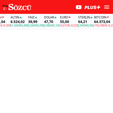
ALTIN
FAİZ
DOLAR
EURO
STERLIN
BITCOIN
4
6.524,02
39,99
47,70
55,00
64,21
64.373,04
0,30)
31,44
(%0,48)
0,04
(%0,09)
0,08
(%0,16)
-0,01
(%-0,02)
0,04
(%0,06)
-192,98
(%-0,30)
3