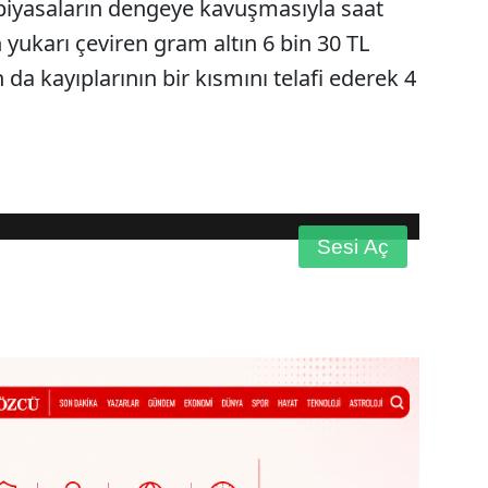
n piyasaların dengeye kavuşmasıyla saat
 yukarı çeviren gram altın 6 bin 30 TL
n da kayıplarının bir kısmını telafi ederek 4
720p
Sesi Aç