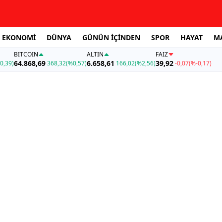
EKONOMİ
DÜNYA
GÜNÜN İÇİNDEN
SPOR
HAYAT
M
BITCOIN
ALTIN
FAİZ
64.868,69
6.658,61
39,92
0,39)
368,32
(%0,57)
166,02
(%2,56)
-0,07
(%-0,17)