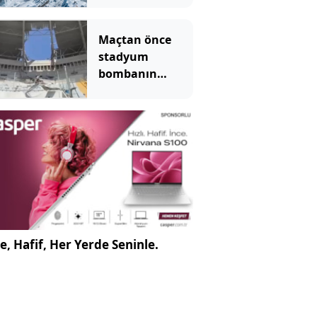
Maçtan önce
stadyum
bombanın
hedefi oldu: Ölü
ve yaralılar var
e, Hafif, Her Yerde Seninle.