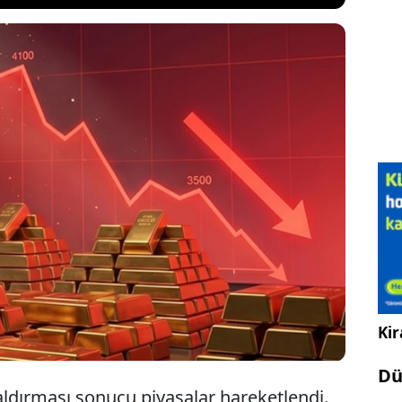
 çatışmaları hız kazanmasıyla altın yedi ayın en
. Ons altındaki düşüş gram altını da aşağı yönlü
m altın 6 bin liranın altına kadar düştü. İşte altın ve
en piyasasında son durum...
Kir
Dü
ldırması sonucu piyasalar hareketlendi.