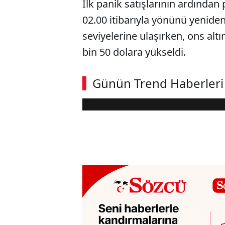
İlk panik satışlarının ardında
02.00 itibarıyla yönünü yeniden
seviyelerine ulaşırken, ons altı
bin 50 dolara yükseldi.
Günün Trend Haberleri
Loaded
:
Sesi
7.43%
Aç