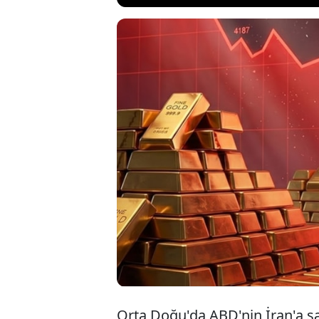
Orta Doğu'da
dibini gördü
etkiledi. Gra
değerli mad
Orta Doğu'da ABD'nin İran'a sa