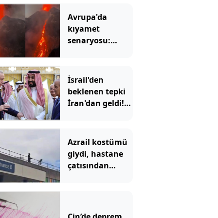
Avrupa'da
kıyamet
senaryosu:
Binlerce yıllık
korku gerçek mi
olacak?
İsrail'den
beklenen tepki
İran'dan geldi!
'Mekke
Anlaşması'
Tahran'ı kızdırdı
Azrail kostümü
giydi, hastane
çatısından
hastalara
göründü:
Mahkemede
ilginç savunma
Çin’de deprem