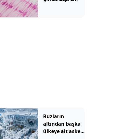
Buzların
altından başka
ülkeye ait askeri
üs çıktı