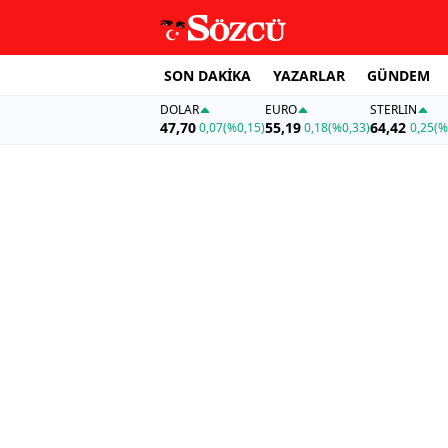
SON DAKİKA
YAZARLAR
GÜNDEM
DOLAR
EURO
STERLIN
47,70
55,19
64,42
0,07
(%0,15)
0,18
(%0,33)
0,25
(%