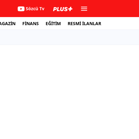
Sözcü Tv
AGAZİN
FİNANS
EĞİTİM
RESMİ İLANLAR