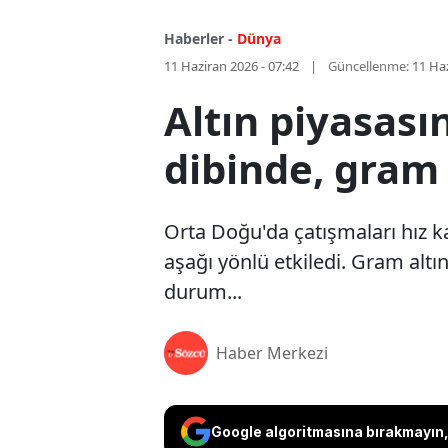
Haberler -
Dünya
11 Haziran 2026 - 07:42
Güncellenme:
11 Haz
Altın piyasası
dibinde, gram 
Orta Doğu'da çatışmaları hız ka
aşağı yönlü etkiledi. Gram altı
durum...
Haber Merkezi
Google algoritmasına bırakmayın, 