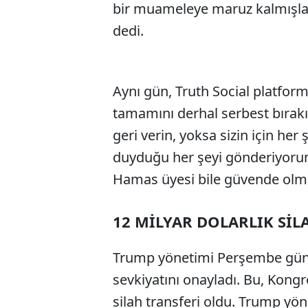
bir muameleye maruz kalmışlar
dedi.
Aynı gün, Truth Social platfor
tamamını derhal serbest bırakı
geri verin, yoksa sizin için her şe
duyduğu her şeyi gönderiyorum
Hamas üyesi bile güvende olmay
12 MİLYAR DOLARLIK SİL
Trump yönetimi Perşembe günü, 
sevkiyatını onayladı. Bu, Kong
silah transferi oldu. Trump yön