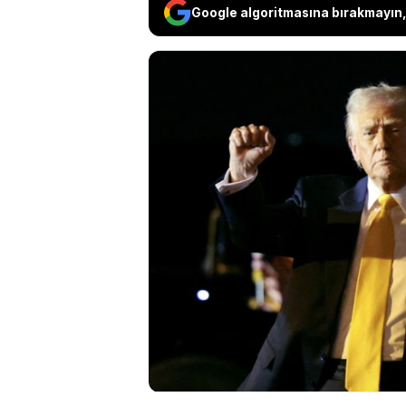
Google algoritmasına bırakmayın, 
Başkan Donald Tru
yürüttüğünü doğrula
Gazze için ağır sonu
milyar dolarlık sil
yanaşmadığını iddia
kurulmasına tepki g