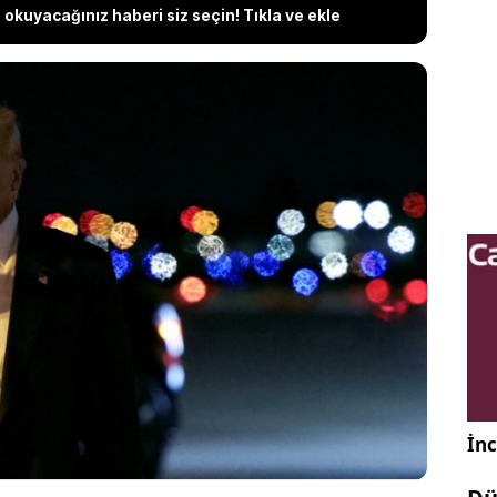
okuyacağınız haberi siz seçin! Tıkla ve ekle
mp, yönetiminin Hamas ile doğrudan müzakere
rken, rehinelerin serbest bırakılmaması halinde
çlar doğacağını söyledi. Trump, İsrail’e verilen 12
ah desteğini savunurken, Hamas’ın ateşkese
 etti. İsrail, Hamas ile doğrudan temas
österdi.
İnc