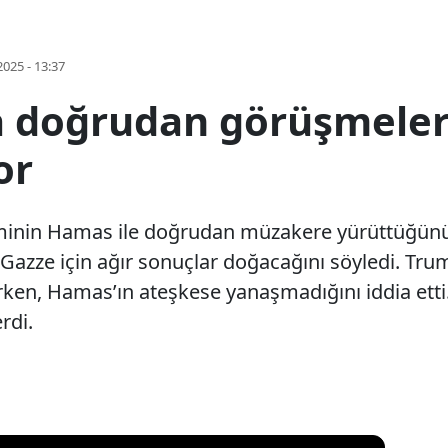
2025 - 13:37
a doğrudan görüşmele
or
inin Hamas ile doğrudan müzakere yürüttüğünü 
azze için ağır sonuçlar doğacağını söyledi. Trump
urken, Hamas’ın ateşkese yanaşmadığını iddia etti
rdi.