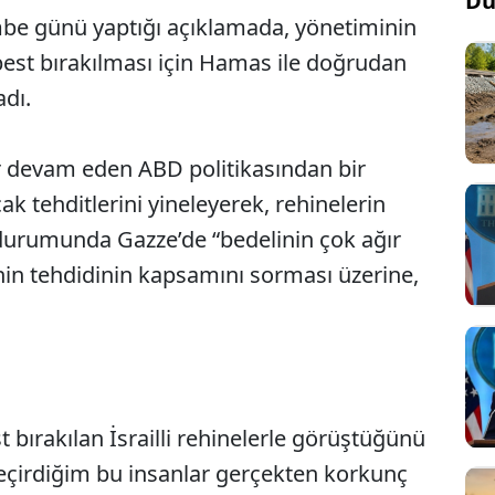
Dü
e günü yaptığı açıklamada, yönetiminin
best bırakılması için Hamas ile doğrudan
dı.
 devam eden ABD politikasından bir
k tehditlerini yineleyerek, rehinelerin
durumunda Gazze’de “bedelinin çok ağır
inin tehdidinin kapsamını sorması üzerine,
ırakılan İsrailli rehinelerle görüştüğünü
eçirdiğim bu insanlar gerçekten korkunç