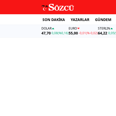
SON DAKİKA
YAZARLAR
GÜNDEM
DOLAR
EURO
STERLIN
47,70
55,00
64,22
0,08
(%0,16)
-0,01
(%-0,02)
0,05
(