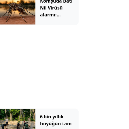
Komşuda Batı
Nil Virüsü
alarmı:
Sivrisineklerden
yayılıyor, vaka
sayısı hızla
artıyor
6 bin yıllık
höyüğün tam