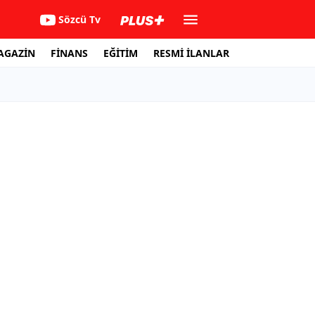
Sözcü Tv
AGAZİN
FİNANS
EĞİTİM
RESMİ İLANLAR