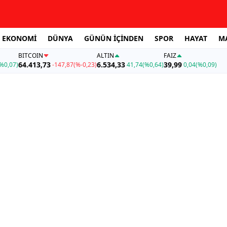
EKONOMİ
DÜNYA
GÜNÜN İÇİNDEN
SPOR
HAYAT
M
BITCOIN
ALTIN
FAİZ
64.413,73
6.534,33
39,99
%0,07)
-147,87
(%-0,23)
41,74
(%0,64)
0,04
(%0,09)