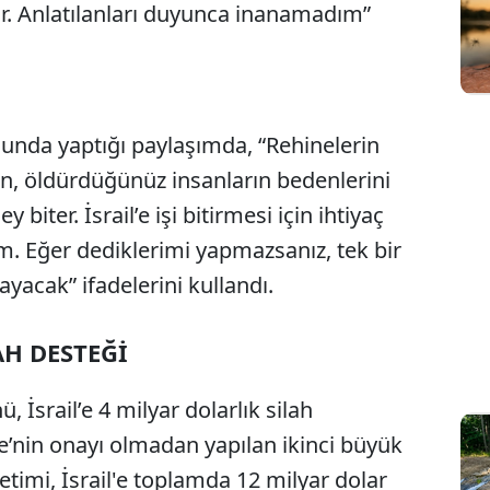
. Anlatılanları duyunca inanamadım”
munda yaptığı paylaşımda, “Rehinelerin
n, öldürdüğünüz insanların bedenlerini
y biter. İsrail’e işi bitirmesi için ihtiyaç
. Eğer dediklerimi yapmazsanız, tek bir
acak” ifadelerini kullandı.
AH DESTEĞİ
İsrail’e 4 milyar dolarlık silah
re’nin onayı olmadan yapılan ikinci büyük
etimi, İsrail'e toplamda 12 milyar dolar