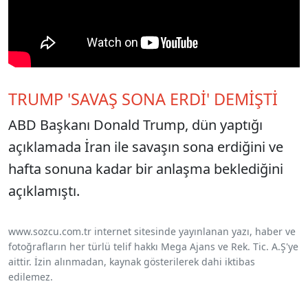
TRUMP 'SAVAŞ SONA ERDİ' DEMİŞTİ
ABD Başkanı Donald Trump, dün yaptığı
açıklamada İran ile savaşın sona erdiğini ve
hafta sonuna kadar bir anlaşma beklediğini
açıklamıştı.
www.sozcu.com.tr internet sitesinde yayınlanan yazı, haber ve
fotoğrafların her türlü telif hakkı Mega Ajans ve Rek. Tic. A.Ş'ye
aittir. İzin alınmadan, kaynak gösterilerek dahi iktibas
edilemez.