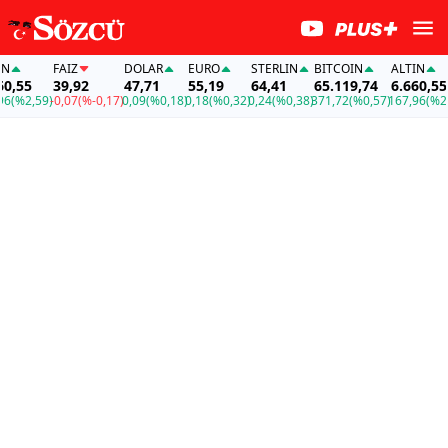
FAİZ
DOLAR
EURO
STERLIN
BITCOIN
ALTIN
,55
39,92
47,71
55,19
64,41
65.119,74
6.660,55
(%2,59)
-0,07
(%-0,17)
0,09
(%0,18)
0,18
(%0,32)
0,24
(%0,38)
371,72
(%0,57)
167,96
(%2,5