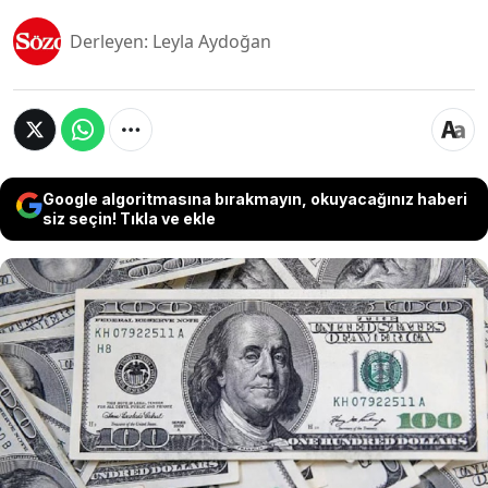
Derleyen: Leyla Aydoğan
Google algoritmasına bırakmayın, okuyacağınız haberi
siz seçin! Tıkla ve ekle
ABD’nin sistemik öneme sahip sekiz dev bankası,
olası iflas senaryolarına karşı hazırladıkları
"vasiyetname" planları için düzenleyici
kurumlardan tam not aldı. Fed ve FDIC’nin
kararıyla, bankaların temettü dağıtımı ve hisse
geri alımları önündeki en büyük mevzuat
engelleri resmen kalktı.