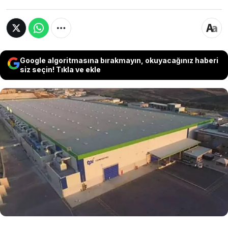
Google algoritmasına bırakmayın, okuyacağınız haberi
siz seçin! Tıkla ve ekle
İzmir merkezli TPI-Kompozit Kanat Sanayi ve
Ticaret A.Ş. hakkında iflas kararı verildi.
Karşıyaka Asliye Ticaret Mahkemesi’nin kararı
sonrası süreç resmen başlarken, tasfiye
işlemleri Karşıyaka 2. İcra Dairesi tarafından
yürütülmeye başlandı.