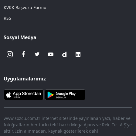
KVKK Başvuru Formu
RSS
Sosyal Medya
Uygulamalarımız
www.sozcu.com.tr internet sitesinde yayınlanan yazı, haber ve
fotoğrafların her türlü telif hakkı Mega Ajans ve Rek. Tic. A.Ş'ye
aittir. İzin alınmadan, kaynak gösterilerek dahi