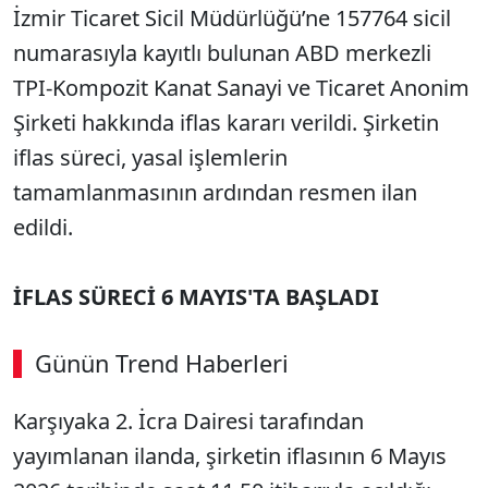
İzmir Ticaret Sicil Müdürlüğü’ne 157764 sicil
numarasıyla kayıtlı bulunan ABD merkezli
TPI-Kompozit Kanat Sanayi ve Ticaret Anonim
Şirketi hakkında iflas kararı verildi. Şirketin
iflas süreci, yasal işlemlerin
tamamlanmasının ardından resmen ilan
edildi.
İFLAS SÜRECİ 6 MAYIS'TA BAŞLADI
Günün Trend Haberleri
00:02
/ 08:15
Karşıyaka 2. İcra Dairesi tarafından
Sesi Aç
yayımlanan ilanda, şirketin iflasının 6 Mayıs