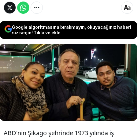
Google algoritmasına bırakmayın, okuyacağınız haberi
siz seçin! Tıkla ve ekle
Amerikalı Henry Kevin Jackson (45) ve
Candice Jackson'ın (41), hayatını kaybeden
İzmirli iş insanı Kasım Pırlant'ın çocukları
olduğu Yargıtay 2'nci Hukuk Mahkemesi'nin
kararıyla kesinleşti.
ABD'nin Şikago şehrinde 1973 yılında iş