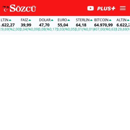
N
FAİZ
DOLAR
EURO
STERLIN
BITCOIN
ALTIN
2,27
39,99
47,70
55,04
64,18
64.970,99
6.622,27
9
(%2,00)
0,04
(%0,09)
0,08
(%0,17)
0,03
(%0,05)
0,01
(%0,01)
407,00
(%0,63)
129,69
(%2,00