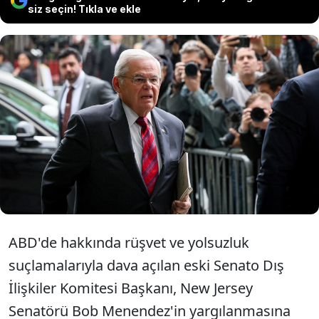
siz seçin! Tıkla ve ekle
Türkiye karşıtlığıyla bilinen ABD'li
Senatör Menendez'in yargılanmasına
başlandı. Menendez, rüşvet ve
yolsuzlukla suçlanıyor.
ABD'de hakkında rüşvet ve yolsuzluk
suçlamalarıyla dava açılan eski Senato Dış
İlişkiler Komitesi Başkanı, New Jersey
Senatörü Bob Menendez'in yargılanmasına