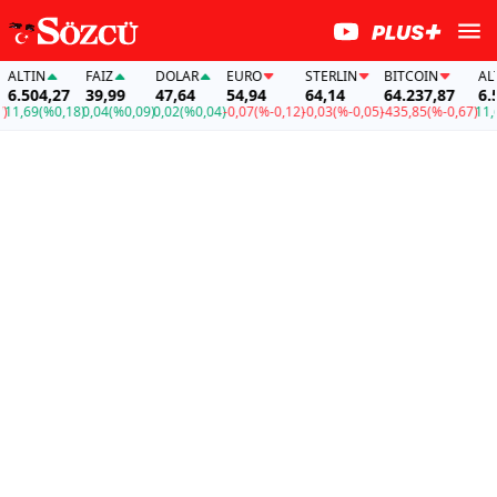
TIN
FAİZ
DOLAR
EURO
STERLIN
BITCOIN
ALTIN
504,27
39,99
47,64
54,94
64,14
64.237,87
6.504,
69
(%0,18)
0,04
(%0,09)
0,02
(%0,04)
-0,07
(%-0,12)
-0,03
(%-0,05)
-435,85
(%-0,67)
11,69
(%