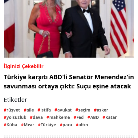
İlginizi Çekebilir
Türkiye karşıtı ABD'li Senatör Menendez'in
savunması ortaya çıktı: Suçu eşine atacak
Etiketler
rüşvet
aile
istifa
avukat
seçim
asker
yolsuzluk
dava
mahkeme
Fed
ABD
Katar
Küba
Mısır
Türkiye
para
altın