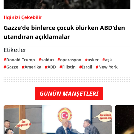
İlginizi Çekebilir
Gazze'de binlerce çocuk ölürken ABD'den
utandıran açıklamalar
Etiketler
Donald Trump
saldırı
operasyon
asker
aşk
Gazze
Amerika
ABD
Filistin
İsrail
New York
GÜNÜN MANŞETLERİ