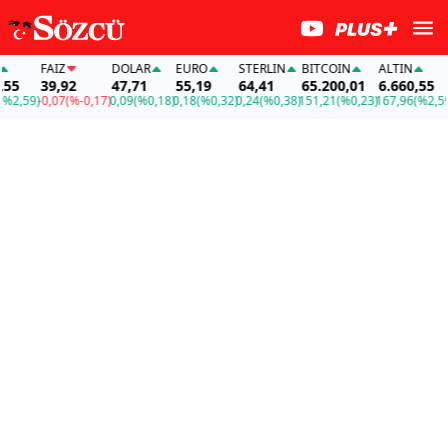
FAİZ
DOLAR
EURO
STERLIN
BITCOIN
ALTIN
F
5
39,92
47,71
55,19
64,41
65.200,01
6.660,55
3
,59)
-0,07
(%-0,17)
0,09
(%0,18)
0,18
(%0,32)
0,24
(%0,38)
151,21
(%0,23)
167,96
(%2,59)
-0