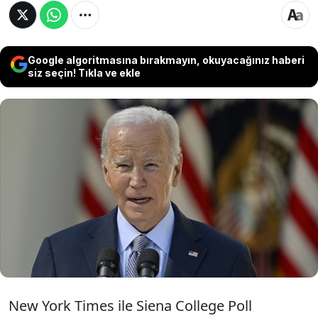
Google algoritmasına bırakmayın, okuyacağınız haberi
siz seçin! Tıkla ve ekle
ABD'de yapılan güncel bir anket, Amerikalıların
yaklaşık yüzde 60'ının Joe Biden'ın İsrail-Filistin
sorununu ve Gazze'deki krizi ele alma biçimini
doğru bulmadığını, gençlerin ise 4'te 3'ünün
Biden'ı bu konuda onaylamadığını ortaya
koydu.
New York Times ile Siena College Poll