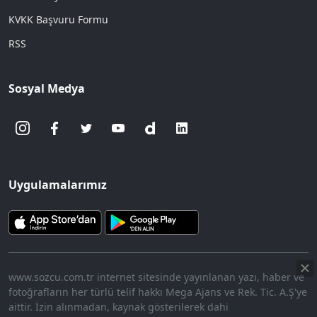
KVKK Başvuru Formu
RSS
Sosyal Medya
Uygulamalarımız
www.sozcu.com.tr internet sitesinde yayınlanan yazı, haber ve
fotoğrafların her türlü telif hakkı Mega Ajans ve Rek. Tic. A.Ş'ye
aittir. İzin alınmadan, kaynak gösterilerek dahi