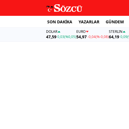
SON DAKİKA
YAZARLAR
GÜNDEM
DOLAR
EURO
STERLIN
47,59
54,97
64,19
0,03
(%0,05)
-0,04
(%-0,08)
0,09
(