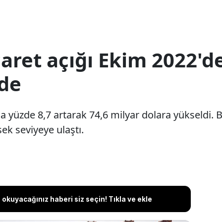
caret açığı Ekim 2022'd
de
a yüzde 8,7 artarak 74,6 milyar dolara yükseldi. B
k seviyeye ulaştı.
okuyacağınız haberi siz seçin! Tıkla ve ekle