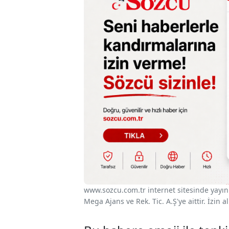
www.sozcu.com.tr internet sitesinde yayınla
Mega Ajans ve Rek. Tic. A.Ş'ye aittir. İzin