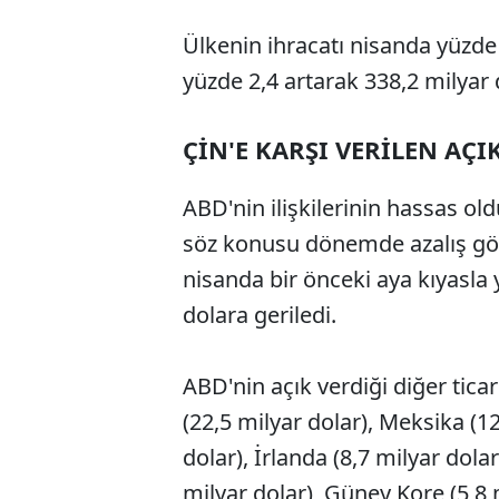
Ülkenin ihracatı nisanda yüzde 0
yüzde 2,4 artarak 338,2 milyar d
ÇİN'E KARŞI VERİLEN AÇ
ABD'nin ilişkilerinin hassas old
söz konusu dönemde azalış göste
nisanda bir önceki aya kıyasla 
dolara geriledi.
ABD'nin açık verdiği diğer ticar
(22,5 milyar dolar), Meksika (12
dolar), İrlanda (8,7 milyar dola
milyar dolar), Güney Kore (5,8 m