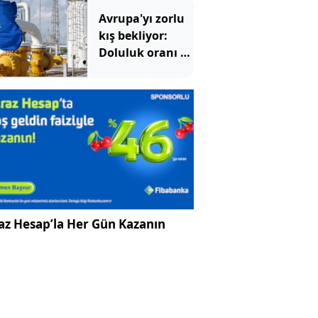
Avrupa'yı zorlu
kış bekliyor:
Doluluk oranı 15
yılın en
düşüğünde
az Hesap’la Her Gün Kazanın