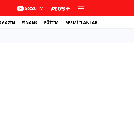
Sözcü Tv
AGAZİN
FİNANS
EĞİTİM
RESMİ İLANLAR