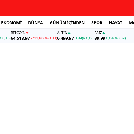
EKONOMİ
DÜNYA
GÜNÜN İÇİNDEN
SPOR
HAYAT
M
BITCOIN
ALTIN
FAİZ
64.518,97
6.499,97
39,99
%0,15)
-211,80
(%-0,33)
3,89
(%0,06)
0,04
(%0,09)