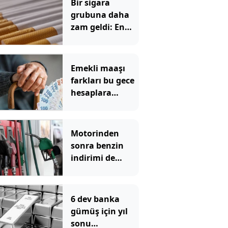
Bir sigara
grubuna daha
zam geldi: En
yüksek fiyat 130
TL oldu
Emekli maaşı
farkları bu gece
hesaplara
yatıyor
Motorinden
sonra benzin
indirimi de
pompadan önce
uçtu
6 dev banka
gümüş için yıl
sonu