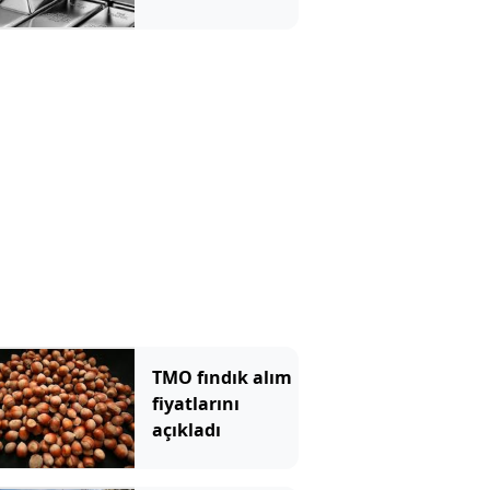
beklentilerini
açıkladı
TMO fındık alım
fiyatlarını
açıkladı