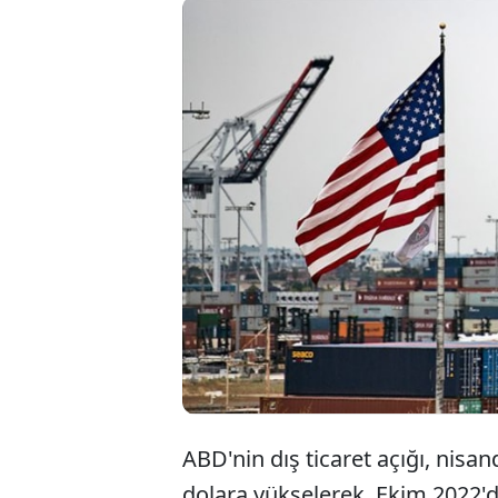
ABD'ni
milyar
Ekim 
ABD'nin dış ticaret açığı, nisan
dolara yükselerek, Ekim 2022'd