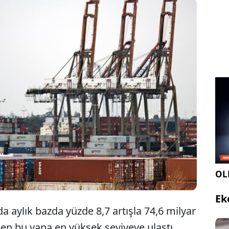
n dış ticaret açığı nisanda yüzde 8,7 artarak 74,6
 dolara yükseldi. Böylece ülkenin dış ticaret açığı
2022'den bu yana en yüksek seviyeye ulaştı.
OLE
Ek
da aylık bazda yüzde 8,7 artışla 74,6 milyar
en bu yana en yüksek seviyeye ulaştı.