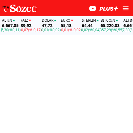
LTIN
FAİZ
DOLAR
EURO
STERLIN
BITCOIN
ALTIN
.667,85
39,92
47,72
55,18
64,44
65.220,03
6.667,
30
(%0,11)
-0,07
(%-0,17)
0,01
(%0,02)
-0,01
(%-0,02)
0,02
(%0,04)
357,29
(%0,55)
7,30
(%0,