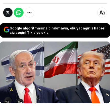
Google algoritmasına bırakmayın, okuyacağınız haberi
siz seçin! Tıkla ve ekle
ABD ile İran arasında gündemde olduğu öne
sürülen mutabakat zaptı, İsrail’de rahatsızlık
yarattı. İsrail basını, anlaşmanın İran’ın füze
programını tamamen durdurmayacağını ve
Tahran yönetimine ekonomik nefes aldıracağını
savunarak, taslağı “İsrail için felaket” olarak
değerlendirdi.