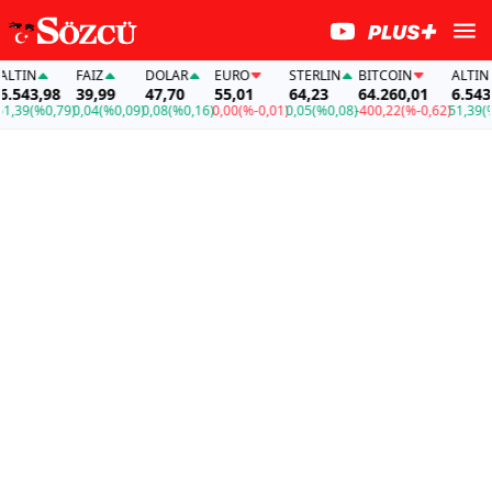
IN
FAİZ
DOLAR
EURO
STERLIN
BITCOIN
ALTIN
543,98
39,99
47,70
55,01
64,23
64.260,01
6.543,98
39
(%0,79)
0,04
(%0,09)
0,08
(%0,16)
0,00
(%-0,01)
0,05
(%0,08)
-400,22
(%-0,62)
51,39
(%0,