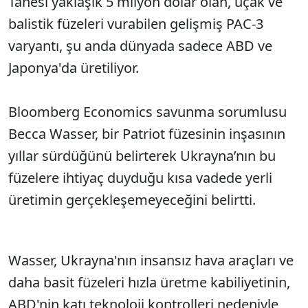
Tanesi yaklaşık 5 milyon dolar olan, uçak ve
Sesi Aç
balistik füzeleri vurabilen gelişmiş PAC-3
varyantı, şu anda dünyada sadece ABD ve
Japonya'da üretiliyor.
Bloomberg Economics savunma sorumlusu
Becca Wasser, bir Patriot füzesinin inşasının
yıllar sürdüğünü belirterek Ukrayna’nın bu
füzelere ihtiyaç duyduğu kısa vadede yerli
üretimin gerçekleşemeyeceğini belirtti.
Wasser, Ukrayna'nın insansız hava araçları ve
daha basit füzeleri hızla üretme kabiliyetinin,
ABD'nin katı teknoloji kontrolleri nedeniyle