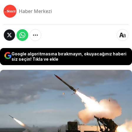
Haber Merkezi
Google algoritmasına bırakmayın, okuyacağınız haberi
siz seçin! Tıkla ve ekle
ABD Başkanı Donald Trump'ın, Rus saldırıları
karşısında hava savunma sistemine ihtiyaç
duyan Ukrayna’nın kendi Patriot füzelerini
üretmesine izin verebileceğine yönelik
açıklaması, tedarik zinciri kısıtlamaları ve teknik
zorluklar nedeniyle uzun vadeli bir hedef olarak
değerlendiriliyor.