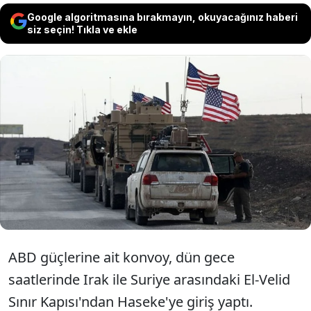
Google algoritmasına bırakmayın, okuyacağınız haberi
siz seçin! Tıkla ve ekle
ABD ordusu, Suriye'nin Haseke ilinde
terör örgütü PKK/YPG işgalinde bulunan
bölgelerdeki üslerine 40 araçtan oluşan
askeri takviye yolladı.
ABD güçlerine ait konvoy, dün gece
saatlerinde Irak ile Suriye arasındaki El-Velid
Sınır Kapısı'ndan Haseke'ye giriş yaptı.