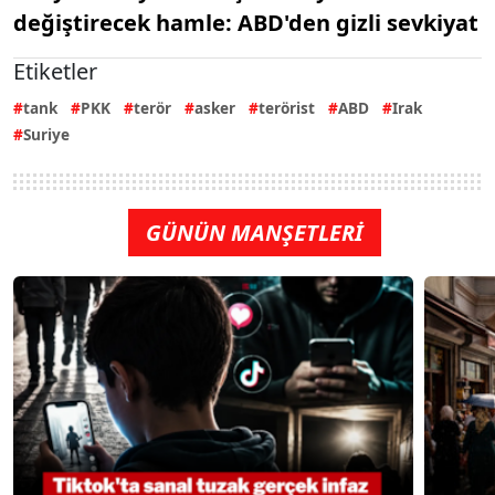
değiştirecek hamle: ABD'den gizli sevkiyat
Etiketler
tank
PKK
terör
asker
terörist
ABD
Irak
Suriye
GÜNÜN MANŞETLERİ