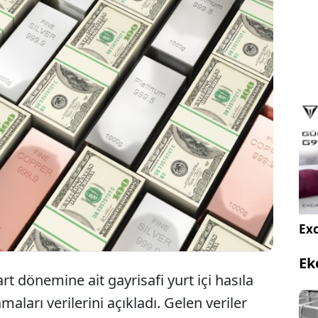
 bu yılın ilk çeyreğinde yüzde 1,6 ile tahminlerin
 kaydetti. Kişisel tüketim harcamaları fiyat
ılın ilk çeyreğinde yüzde 4,5 artış kaydedildi.
onrası altın ve gümüş fiyatları sert düşüşlerini
Exc
Ek
t dönemine ait gayrisafi yurt içi hasıla
aları verilerini açıkladı. Gelen veriler