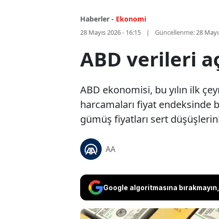
Haberler -
Ekonomi
28 Mayıs 2026 - 16:15
Güncellenme:
28 Mayı
ABD verileri a
ABD ekonomisi, bu yılın ilk çey
harcamaları fiyat endeksinde bu 
gümüş fiyatları sert düşüşlerini
AA
Google algoritmasına bırakmayın, 