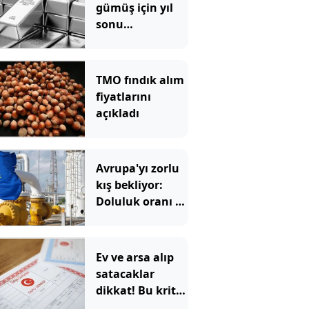
gümüş için yıl
sonu
beklentilerini
açıkladı
TMO fındık alım
fiyatlarını
açıkladı
Avrupa'yı zorlu
kış bekliyor:
Doluluk oranı 15
yılın en
düşüğünde
Ev ve arsa alıp
satacaklar
dikkat! Bu kritik
adımı atlayan