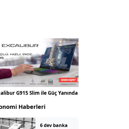
alibur G915 Slim ile Güç Yanında
onomi Haberleri
6 dev banka