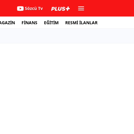
Sözcü Tv
AGAZİN
FİNANS
EĞİTİM
RESMİ İLANLAR