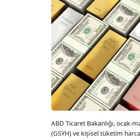
ABD ekonomisi,
altında büyüme
endeksinde bu y
gelen veriler s
dizginledi.
ABD Ticaret Bakanlığı, ocak-mar
(GSYH) ve kişisel tüketim harcam