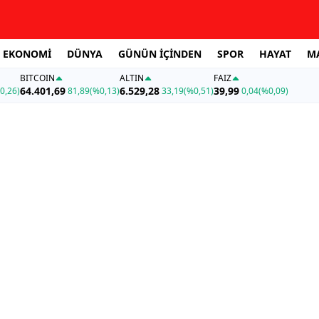
EKONOMİ
DÜNYA
GÜNÜN İÇİNDEN
SPOR
HAYAT
M
BITCOIN
ALTIN
FAİZ
64.401,69
6.529,28
39,99
0,26)
81,89
(%0,13)
33,19
(%0,51)
0,04
(%0,09)