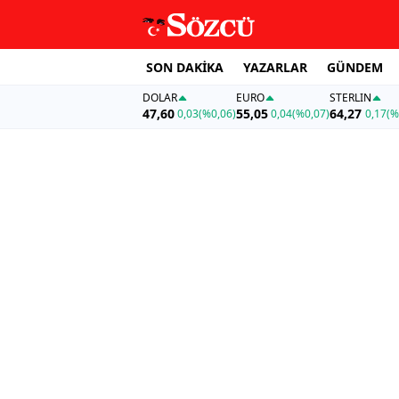
SON DAKİKA
YAZARLAR
GÜNDEM
DOLAR
EURO
STERLIN
47,60
55,05
64,27
0,03
(%0,06)
0,04
(%0,07)
0,17
(%