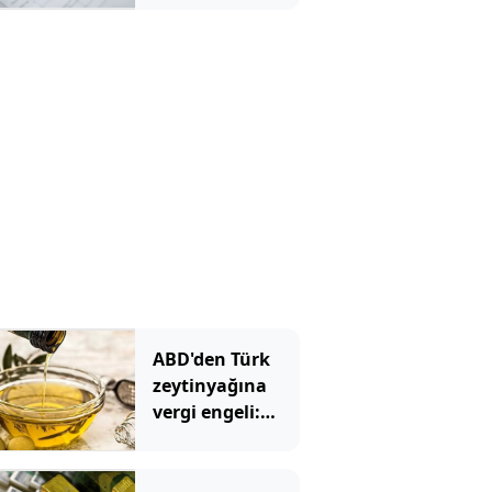
satış
yapamayacak
ABD'den Türk
zeytinyağına
vergi engeli:
İhracatçılardan
acil çağrı