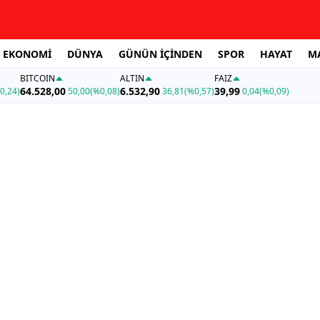
EKONOMİ
DÜNYA
GÜNÜN İÇİNDEN
SPOR
HAYAT
M
BITCOIN
ALTIN
FAİZ
64.528,00
6.532,90
39,99
0,24)
50,00
(%0,08)
36,81
(%0,57)
0,04
(%0,09)