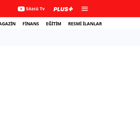
Sözcü Tv
AGAZİN
FİNANS
EĞİTİM
RESMİ İLANLAR