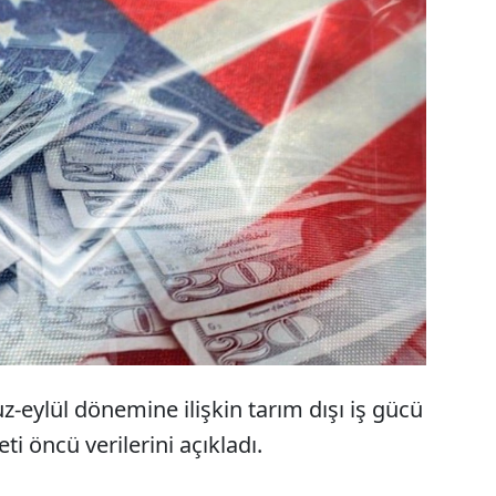
BD'de tarım dışı iş gücü verimliliği, bu yılın üçüncü
eyreğinde bir önceki çeyreğe göre yüzde 4,7 ile
eklentilerin üzerinde arttı.
eylül dönemine ilişkin tarım dışı iş gücü
ti öncü verilerini açıkladı.