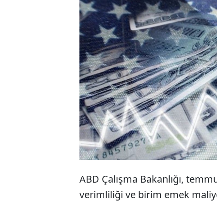
A
ç
b
ABD Çalışma Bakanlığı, temmuz-
verimliliği ve birim emek maliye