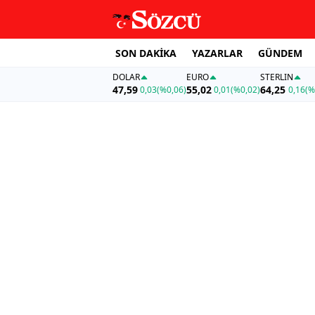
SON DAKİKA
YAZARLAR
GÜNDEM
DOLAR
EURO
STERLIN
47,59
55,02
64,25
0,03
(%0,06)
0,01
(%0,02)
0,16
(%