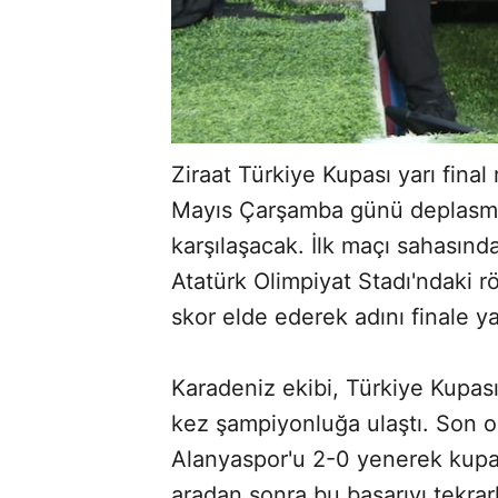
Ziraat Türkiye Kupası yarı fina
Mayıs Çarşamba günü deplasma
karşılaşacak. İlk maçı sahasınd
Atatürk Olimpiyat Stadı'ndaki r
skor elde ederek adını finale ya
Karadeniz ekibi, Türkiye Kupası
kez şampiyonluğa ulaştı. Son 
Alanyaspor'u 2-0 yenerek kupa
aradan sonra bu başarıyı tekrar