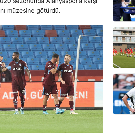
020 sezonunda Alanyaspor'a karşı
ı'nı müzesine götürdü.