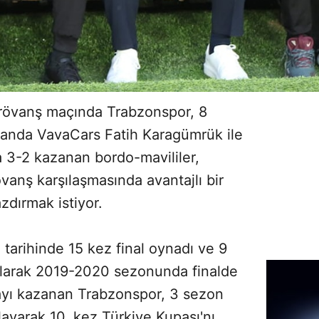
l rövanş maçında Trabzonspor, 8
nda VavaCars Fatih Karagümrük ile
a 3-2 kazanan bordo-mavililer,
övanş karşılaşmasında avantajlı bir
zdırmak istiyor.
 tarihinde 15 kez final oynadı ve 9
olarak 2019-2020 sezonunda finalde
yı kazanan Trabzonspor, 3 sezon
layarak 10. kez Türkiye Kupası'nı