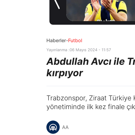
Coşkulu
17 saat önce
karşılama
Haberler
-
Futbol
Yayınlanma :
06 Mayıs 2024 - 11:57
Abdullah Avcı ile 
kırpıyor
Trabzonspor, Ziraat Türkiye 
yönetiminde ilk kez finale çık
AA