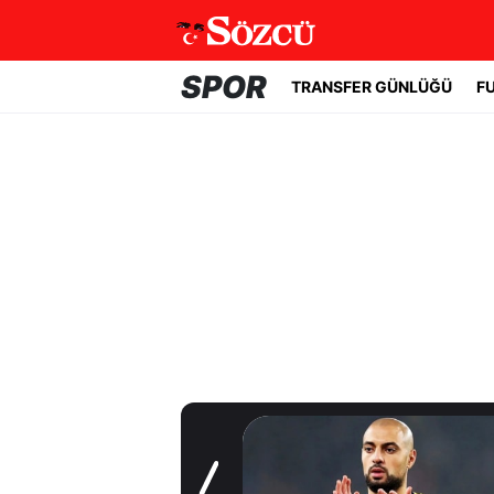
SPOR
TRANSFER GÜNLÜĞÜ
F
Transfer Günlüğü
Trabzonspor
Salah'a kavuştu!