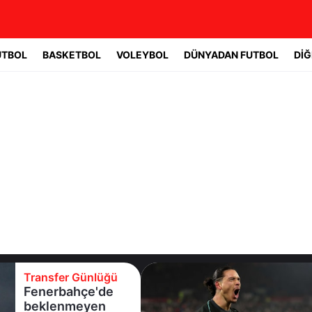
UTBOL
BASKETBOL
VOLEYBOL
DÜNYADAN FUTBOL
DİĞ
Transfer Günlüğü
Fenerbahçe'de
beklenmeyen