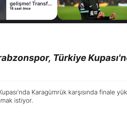
gelişme! Transfer
18 saat önce
iptal oldu
Trabzonspor, Türkiye Kupası'n
Kupası'nda Karagümrük karşısında finale yü
mak istiyor.