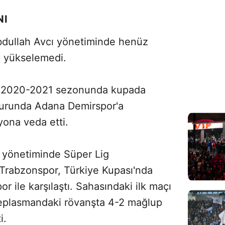
NI
Abdullah Avcı yönetiminde henüz
e yükselemedi.
kez 2020-2021 sezonunda kupada
turunda Adana Demirspor'a
yona veda etti.
 yönetiminde Süper Lig
Trabzonspor, Türkiye Kupası'nda
or ile karşılaştı. Sahasındaki ilk maçı
deplasmandaki rövanşta 4-2 mağlup
i.