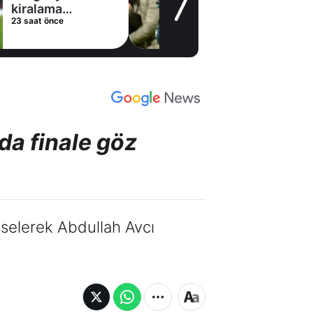
kiralama
23 saat önce
konusunda Al
Hilal ile anlaştı!
Adım adım Nunez
da finale göz
kselerek Abdullah Avcı