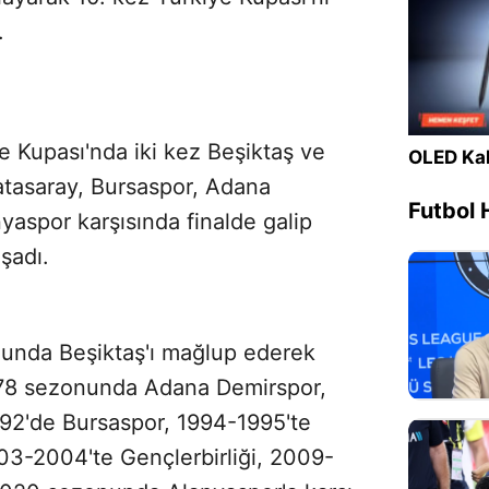
.
 Kupası'nda iki kez Beşiktaş ve
OLED Kal
latasaray, Bursaspor, Adana
Futbol 
aspor karşısında finalde galip
şadı.
nunda Beşiktaş'ı mağlup ederek
78 sezonunda Adana Demirspor,
992'de Bursaspor, 1994-1995'te
3-2004'te Gençlerbirliği, 2009-