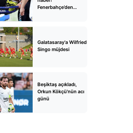
Fenerbahçe’den
açıklama geldi
Galatasaray'a Wilfried
Singo müjdesi
Beşiktaş açıkladı,
Orkun Kökçü'nün acı
günü