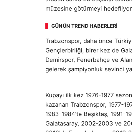
ABERİ OKU
➜
müzesine götürmeyi hedefliyor
GÜNÜN TREND HABERLERI
Trabzonspor, daha önce Türkiye
SÖZCÜ SON DAKİKA
Gençlerbirliği, birer kez de Ga
Demirspor, Fenerbahçe ve Alany
gelerek şampiyonluk sevinci ya
Kupayı ilk kez 1976-1977 sezo
kazanan Trabzonspor, 1977-19
1983-1984'te Beşiktaş, 1991-1
Galatasaray, 2002-2003 ve 200