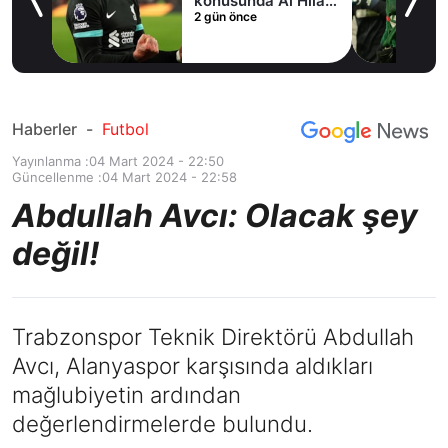
r
konusunda Al Hilal
2 gün önce
ile anlaştı! Adım
adım Nunez
Haberler
-
Futbol
Yayınlanma :
04 Mart 2024 - 22:50
Güncellenme :
04 Mart 2024 - 22:58
Abdullah Avcı: Olacak şey
değil!
Trabzonspor Teknik Direktörü Abdullah
Avcı, Alanyaspor karşısında aldıkları
mağlubiyetin ardından
değerlendirmelerde bulundu.