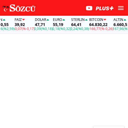
FAİZ
DOLAR
EURO
STERLIN
BITCOIN
ALTIN
,55
39,92
47,71
55,19
64,41
64.830,22
6.660,55
(%2,59)
-0,07
(%-0,17)
0,09
(%0,18)
0,18
(%0,32)
0,24
(%0,38)
-166,77
(%-0,26)
167,96
(%2,