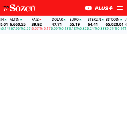
ALTIN
FAİZ
DOLAR
EURO
STERLIN
BITCOIN
ALT
01
6.660,55
39,92
47,71
55,19
64,41
65.020,01
6.6
14)
167,96
(%2,59)
-0,07
(%-0,17)
0,09
(%0,18)
0,18
(%0,32)
0,24
(%0,38)
89,57
(%0,14)
167,