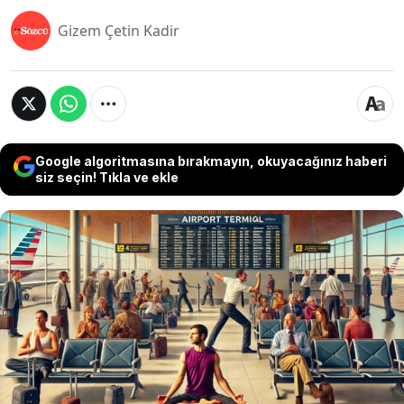
Gizem Çetin Kadir
Google algoritmasına bırakmayın, okuyacağınız haberi
siz seçin! Tıkla ve ekle
Havalimanlarında sıra dışı ve hatta bazen
saldırgan davranışlara sıkça rastlanıyor. Yerlerde
uyuyan yolculardan, uçuş bilgilerinin gösterildiği
ekran önünde yoga yapanlara; sabahın erken
saatlerinde sarhoş tartışmalardan, uçak kapısını
açmaya çalışan yolculara kadar geniş bir
yelpazede garip olaylar yaşanıyor.