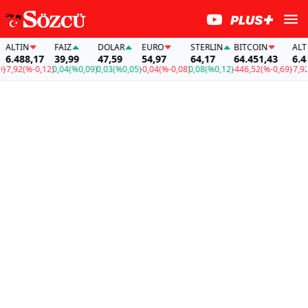
TIN
FAİZ
DOLAR
EURO
STERLIN
BITCOIN
ALTIN
488,17
39,99
47,59
54,97
64,17
64.451,43
6.488,1
2
(%-0,12)
0,04
(%0,09)
0,03
(%0,05)
-0,04
(%-0,08)
0,08
(%0,12)
-446,52
(%-0,69)
-7,92
(%-0