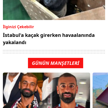
İlginizi Çekebilir
İstabul'a kaçak girerken havaalanında
yakalandı
GÜNÜN MANŞETLERİ