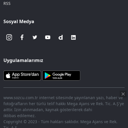
RSS
Sosyal Medya
Uygulamalarımız
www.sozcu.com.tr internet sitesinde yayınlanan yazı, haber ve
fotoğrafların her türlü telif hakkı Mega Ajans ve Rek. Tic. A.Ş'ye
aittir. İzin alınmadan, kaynak gösterilerek dahi
iktibas edilemez.
Copyright © 2023 - Tüm hakları saklıdır. Mega Ajans ve Rek.
Tic. A.Ş.