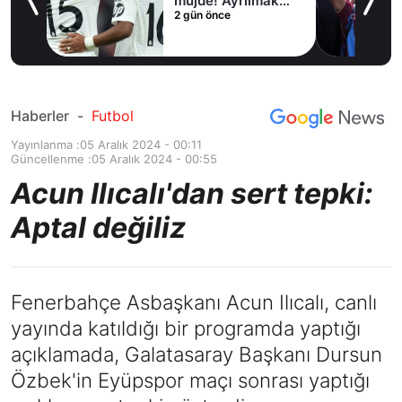
irdi
müjde! Ayrılmak
2 gün önce
istiyor
Haberler
-
Futbol
Yayınlanma :
05 Aralık 2024 - 00:11
Güncellenme :
05 Aralık 2024 - 00:55
Acun Ilıcalı'dan sert tepki:
Aptal değiliz
Fenerbahçe Asbaşkanı Acun Ilıcalı, canlı
yayında katıldığı bir programda yaptığı
açıklamada, Galatasaray Başkanı Dursun
Özbek'in Eyüpspor maçı sonrası yaptığı