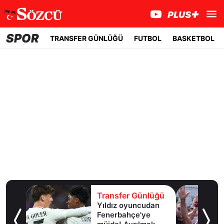
SPOR
TRANSFER GÜNLÜĞÜ
FUTBOL
BASKETBOL
lüğü
Transfer Günlüğü
girdi,
Yıldız oyuncudan
ir
Fenerbahçe'ye