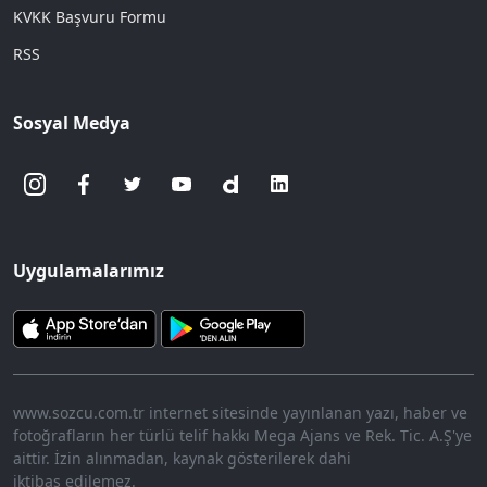
KVKK Başvuru Formu
RSS
Sosyal Medya
Uygulamalarımız
www.sozcu.com.tr internet sitesinde yayınlanan yazı, haber ve
fotoğrafların her türlü telif hakkı Mega Ajans ve Rek. Tic. A.Ş'ye
aittir. İzin alınmadan, kaynak gösterilerek dahi
iktibas edilemez.