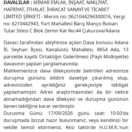
DAVALILAR
:
MİMAR EMLAK, İNŞAAT, NAKLİYAT,
HAFRİYAT, İTHALAT, İHRACAT SANAYİ VE TİCARET
LİMİTED ŞİRKETİ - Mersis no: 0621044294300016, Vergi
no: 6210442943, Yurt Mahallesi Barış Manço Bulvarı
Tutar Sitesi C Blok Zemin Kat No:44 Çukurova/Adana
Davacı tarafından aleyhinize açılan Dava konusu Adana
İli, Seyhan İlçesi, Kanalüstü Mahallesi, 8654 Ada, 13
parselde kayıtlı Ortaklığın Giderilmesi (Paylı Mülkiyette)
davasının yapılan yargılamasında;
Mahkemenizce dava dilekçesinde belirtilen adresinize
duruşma gününü bildirir davetiye çıkarılmış olup,
adresinizden ayrıldığınız gerekçesiyle tebligat
yapılamamıştır. Adres araştırmasından da bir netice
alınamadığından dava dilekçesi ve duruşma gününün
ilanen tebliğine karar verilmiştir.
Durusma Günü: 17/09/2026 günü saat: 10:50'da
duruşmada bizzat hazır bulunmanız, veya kendinizi bir
vekille temsil ettirmeniz, Aksi taktirde H.U.M.K.'nun