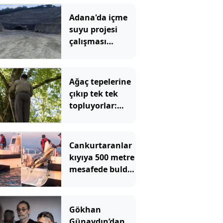
Adana'da içme
suyu projesi
çalışması
sırasında göçük!
Ağaç tepelerine
çıkıp tek tek
topluyorlar:
Kilosu 3 bin
liraya
dayanacak
Cankurtaranlar
kıyıya 500 metre
mesafede buldu!
İhbar üzerine
ekipler geldi
Gökhan
Günaydın’dan