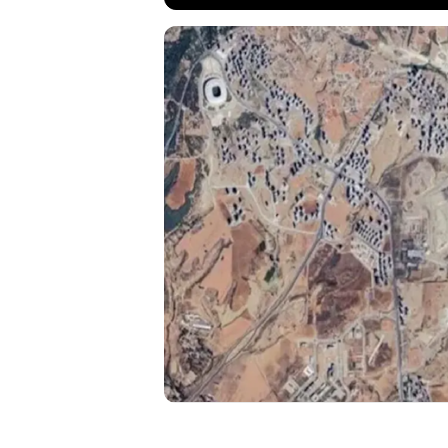
Adana'nın Sa
kaya oyma me
varlığı olara
Arkeolojik Si