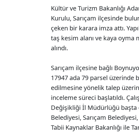
Kültür ve Turizm Bakanlığı Ada
Kurulu, Sarıçam ilçesinde buluna
çeken bir karara imza attı. Ya
taş kesim alanı ve kaya oyma
alındı.
Sarıçam ilçesine bağlı Boynuy
17947 ada 79 parsel üzerinde bu
edilmesine yönelik talep üzerin
inceleme süreci başlatıldı. Çal
Değişikliği İl Müdürlüğü başt
Belediyesi, Sarıçam Belediyesi,
Tabii Kaynaklar Bakanlığı ile 
ABERİ OKU
➜