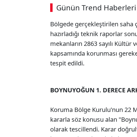
Günün Trend Haberleri
00:02
/ 08:43
Bölgede gerçekleştirilen saha 
hazırladığı teknik raporlar so
mekanların 2863 sayılı Kültür 
kapsamında korunması gereken k
tespit edildi.
BOYNUYOĞUN 1. DERECE ARK
Koruma Bölge Kurulu'nun 22 May
kararla söz konusu alan "Boynu
olarak tescillendi. Karar doğrul