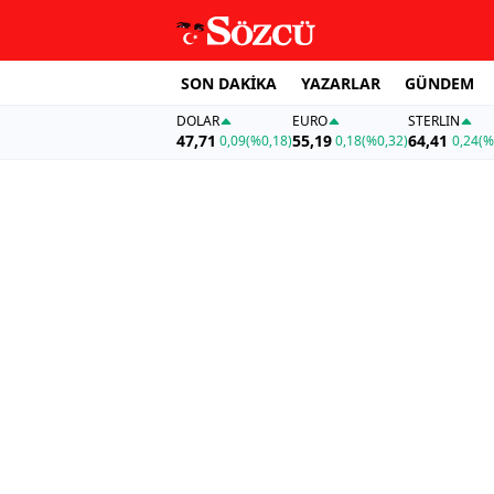
SON DAKİKA
YAZARLAR
GÜNDEM
DOLAR
EURO
STERLIN
47,71
55,19
64,41
0,09
(%0,18)
0,18
(%0,32)
0,24
(%