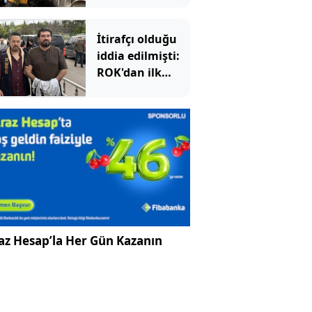
edildi!
İtirafçı olduğu
iddia edilmişti:
ROK'dan ilk
hamle
az Hesap’la Her Gün Kazanın