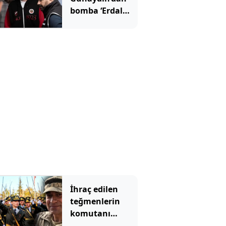
bomba ‘Erdal
Beşikçioğlu’
çıkışı
İhraç edilen
teğmenlerin
komutanı
emekliliğe sevk