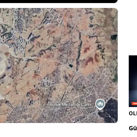
rıçam ilçesinde bulunan tarihi taş kesim alanı ve
kanlar, yapılan incelemeler sonucunda kültür
k tescillendi. Bölge, "Boynuyoğun 1. Derece
t Alanı" ilan edilerek koruma altına alındı.
OLE
Gü