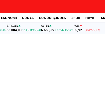
EKONOMİ
DÜNYA
GÜNÜN İÇİNDEN
SPOR
HAYAT
M
BITCOIN
ALTIN
FAİZ
65.004,00
6.660,55
39,92
0,38)
154,01
(%0,24)
167,96
(%2,59)
-0,07
(%-0,17)