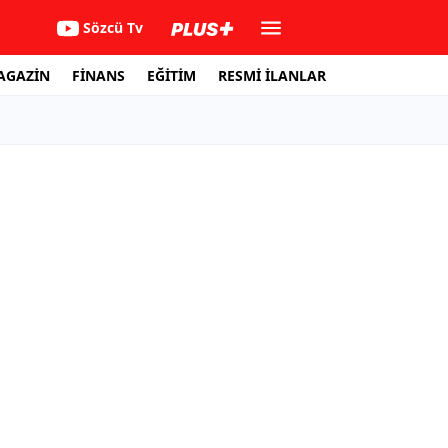
Sözcü Tv
AGAZİN
FİNANS
EĞİTİM
RESMİ İLANLAR