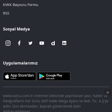
KVKK Başvuru Formu
RSS
Sosyal Medya
Uygulamalarımız
www.sozcu.com.tr internet sitesinde yayınlanan yazı, haber ve
fotoğrafların her türlü telif hakkı Mega Ajans ve Rek. Tic. A.Ş'ye
aittir. İzin alınmadan, kaynak gösterilerek dahi
iktibas edilemez.