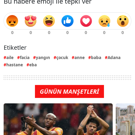
Bu habere emoji ile tepki ver
Etiketler
aile
facia
yangın
çocuk
anne
baba
Adana
hastane
eba
GÜNÜN MANŞETLERİ