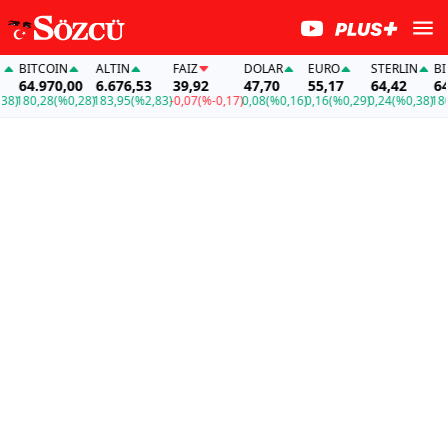
ITCOIN
ALTIN
FAİZ
DOLAR
EURO
STERLIN
BITCO
4.970,00
6.676,53
39,92
47,70
55,17
64,42
64.97
80,28
(%0,28)
183,95
(%2,83)
-0,07
(%-0,17)
0,08
(%0,16)
0,16
(%0,29)
0,24
(%0,38)
180,28