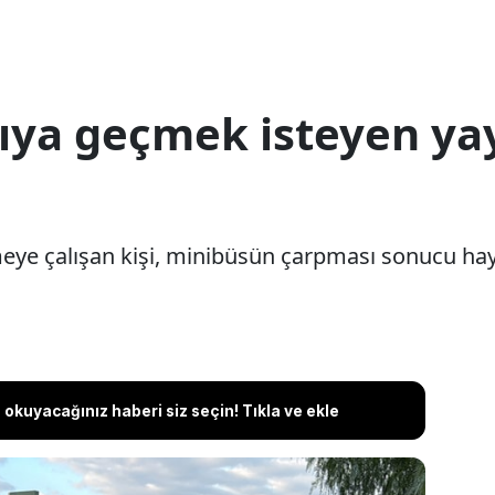
ıya geçmek isteyen ya
ye çalışan kişi, minibüsün çarpması sonucu haya
okuyacağınız haberi siz seçin! Tıkla ve ekle