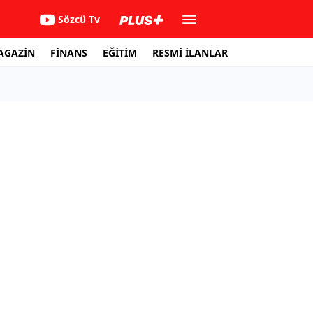
Sözcü Tv
AGAZİN
FİNANS
EĞİTİM
RESMİ İLANLAR