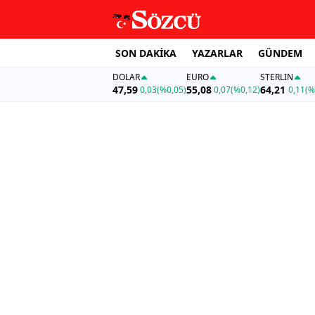
SON DAKİKA
YAZARLAR
GÜNDEM
DOLAR
EURO
STERLIN
47,59
55,08
64,21
0,03
(%0,05)
0,07
(%0,12)
0,11
(%