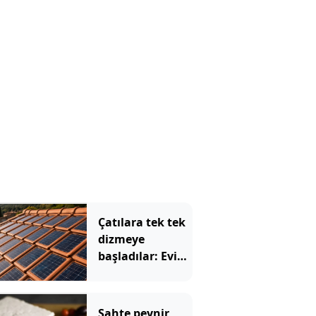
meyve bakın
hangisi çıktı
Çatılara tek tek
dizmeye
başladılar: Evin
elektriğini artık
kiremitler
üretecek
Sahte peynir