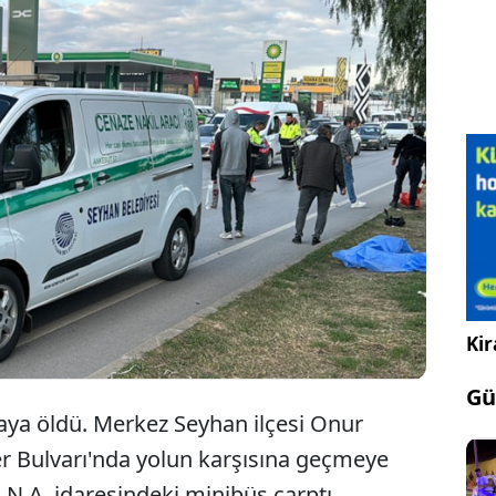
Adana'da yolun karşısına geçmeye çalışan
kişi, minibüsün çarpması sonucu hayatını
kaybetti.
Kir
Gü
aya öldü. Merkez Seyhan ilçesi Onur
r Bulvarı'nda yolun karşısına geçmeye
 N.A. idaresindeki minibüs çarptı.