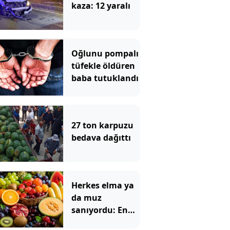
kaza: 12 yaralı
Oğlunu pompalı
tüfekle öldüren
baba tutuklandı
27 ton karpuzu
bedava dağıttı
Herkes elma ya
da muz
sanıyordu: En
çok tok tutan