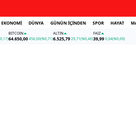
EKONOMİ
DÜNYA
GÜNÜN İÇİNDEN
SPOR
HAYAT
M
BITCOIN
ALTIN
FAİZ
64.650,00
6.525,79
39,99
0,17)
456,00
(%0,71)
29,71
(%0,46)
0,04
(%0,09)