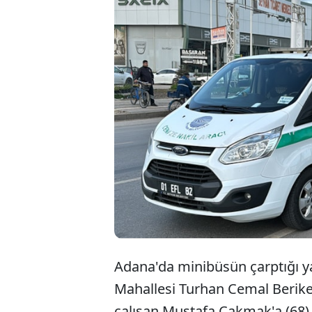
Adana'da minibüsün çarptığı y
Mahallesi Turhan Cemal Berike
çalışan Mustafa Çakmak'a (68),