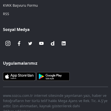
KVKK Başvuru Formu
RSS
Sosyal Medya
Uygulamalarımız
www.sozcu.com.tr internet sitesinde yayınlanan yazı, haber ve
fotoğrafların her türlü telif hakkı Mega Ajans ve Rek. Tic. A.Ş'ye
aittir. İzin alınmadan, kaynak gösterilerek dahi