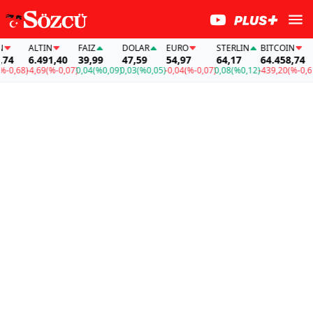
ALTIN
FAİZ
DOLAR
EURO
STERLIN
BITCOIN
4
6.491,40
39,99
47,59
54,97
64,17
64.458,74
0,68)
-4,69
(%-0,07)
0,04
(%0,09)
0,03
(%0,05)
-0,04
(%-0,07)
0,08
(%0,12)
-439,20
(%-0,68)
-